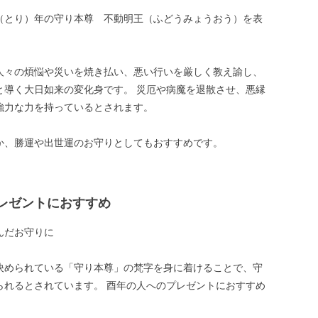
（とり）年の守り本尊 不動明王（ふどうみょうおう）を表
。
人々の煩悩や災いを焼き払い、悪い行いを厳しく教え諭し、
と導く大日如来の変化身です。 災厄や病魔を退散させ、悪縁
強力な力を持っているとされます。
か、勝運や出世運のお守りとしてもおすすめです。
レゼントにおすすめ
んだお守りに
決められている「守り本尊」の梵字を身に着けることで、守
られるとされています。 酉年の人へのプレゼントにおすすめ