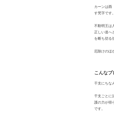
カーンは酉
す梵字です
不動明王は
正しい道へ
を断ち切る
厄除けのほ
こんなプ
干支にちな
干支ごとに
護の力が得
です。