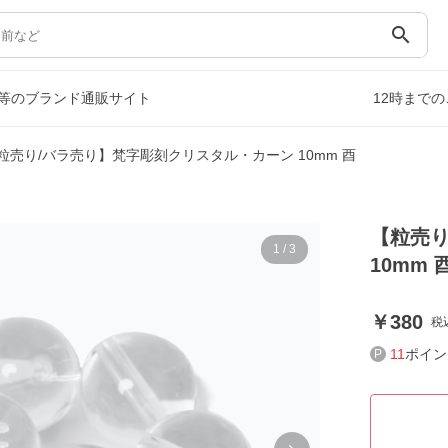
search
等のブランド通販サイト
12時まで
粒売り/バラ売り】梵字彫刻クリスタル・カーン 10mm 酉
【粒売り
1
/
3
10mm 
380
税
11
ポイン