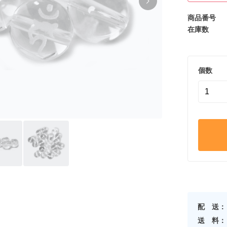
商品番号
在庫数
個数
配 送：
送 料：