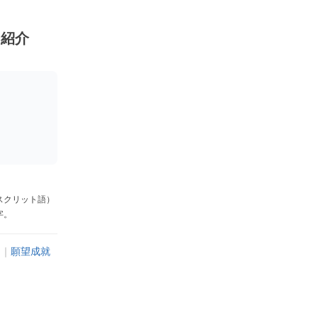
ン紹介
スクリット語）
字。
け
｜
願望成就