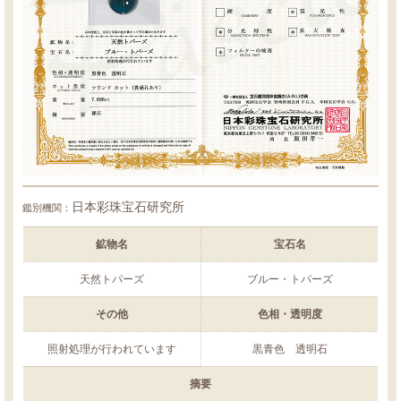
日本彩珠宝石研究所
鑑別機関：
鉱物名
宝石名
天然トパーズ
ブルー・トパーズ
その他
色相・透明度
照射処理が行われています
黒青色 透明石
摘要