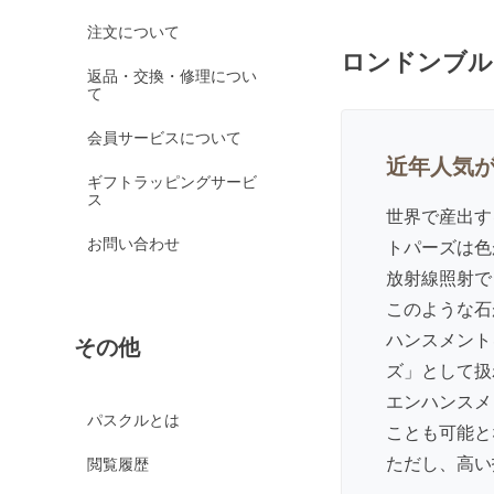
オレンジガーネット
注文について
ロンドンブル
グリーンガーネット
返品・交換・修理につい
て
ロードライトガーネッ
ト
会員サービスについて
京都オパール
近年人気
ギフトラッピングサービ
クイーンコンクシェル
ス
世界で産出す
クォンタムクアトロシリカ
お問い合わせ
トパーズは色
クォーツァイト各種
放射線照射で
グリーンクォーツァイ
このような石
ト
ハンスメント
その他
ブルークォーツァイト
ズ」として扱
鞍馬石
エンハンスメ
クリスタル各種
パスクルとは
ことも可能と
クリスタル（本水晶）
ただし、高い
閲覧履歴
山梨水晶