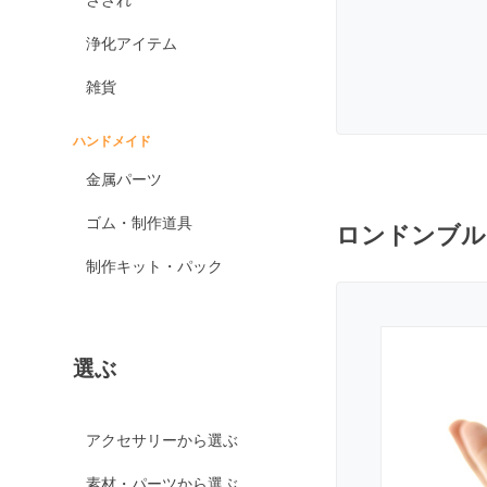
オブシディアン各種
浄化アイテム
ゴールデンオブシディ
アン
雑貨
シルバーオブシディア
ン
ハンドメイド
スパイダーウェブオブ
金属パーツ
シディアン
スノーフレークオブシ
ゴム・制作道具
ロンドンブル
ディアン
制作キット・パック
マホガニーオブシディ
アン
ミッドナイトレースオ
ブシディアン
選ぶ
ブラックアイスオブシ
ディアン
カイヤナイト
アクセサリーから選ぶ
神居古潭石
素材・パーツから選ぶ