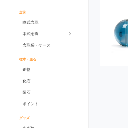
インプレッションストーン
イーグルアイ
念珠
ヴァーダイト
略式念珠
エメラルド
本式念珠
エンジェライト
念珠袋・ケース
エンジェルシリカ
オニキス各種
標本・原石
ブラックオニキス
鉱物
ホワイトオニキス
化石
オパール各種
隕石
ピンクオパール
ポイント
ブラックマトリックス
オパール
イエローオパール
グッズ
ドラゴンアイ
さざれ