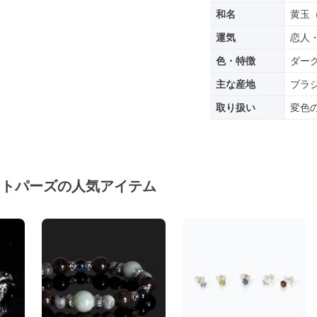
和名
黄玉
運気
恋人
色・特徴
ダー
主な産地
ブラ
取り扱い
変色
ートパーズの人気アイテム