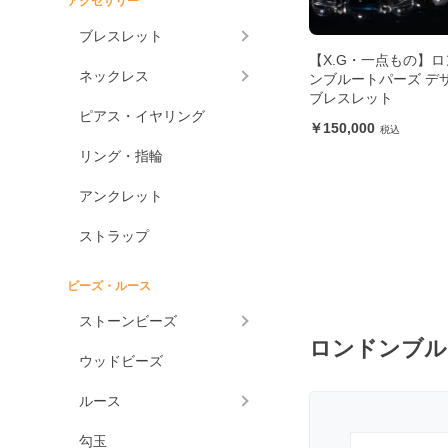
アクセサリー
アメジスト各種
ブレスレット
アメジスト
【X.G・一点もの】ロ
ネックレス
ンブルートパーズ デ
ラベンダーアメジスト
ブレスレット
ピアス・イヤリング
グリーンアメジスト
150,000
ケープアメジスト
リング・指輪
アメジストエレスチャ
アンクレット
ル
アメトリン
ストラップ
アラゴナイト
ビーズ・ルース
アンバー
ストーンビーズ
アンモライト
ロンドンブル
ウッドビーズ
出雲石
一位
ルース
インカローズ
勾玉