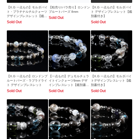
【X.G 一点もの】モルダバイ
【粒売り/バラ売り】ロンドン
【X.G 一点もの】モルダバイ
ト・プラチナルチルクォーツ
ブルートパーズ 8mm
ト デザインブレスレット【鑑
デザインブレスレット【鑑別
別書付き】
Sold Out
書付き】
Sold Out
Sold Out
【X.G 一点もの】ロンドンブ
【一点もの】デュモルチェラ
【X.G 一点もの】モルダバイ
ルートパーズ・ラブラドライ
イトインクォーツ9mm デザ
トデザインブレスレット【鑑
ト デザインブレスレット
インブレスレット【鑑別書付
別書付き】
き】
Sold Out
Sold Out
Sold Out