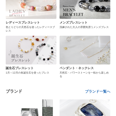
レディースブレスレット
メンズブレスレット
色とりどりの天然石を使ったレディースブ
洗練された大人の雰囲気漂うメンズブレス
レス
誕生石ブレスレット
ペンダント・ネックレス
1月～12月の各誕生石を使ったブレス
天然石・パワーストーンを一粒から楽しめ
る
ブランド
ブランド一覧へ