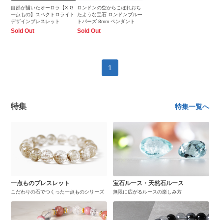
自然が描いたオーロラ【X.G
ロンドンの空からこぼれおち
一点もの】スペクトロライト
たような宝石 ロンドンブルー
デザインブレスレット
トパーズ 8mm ペンダント
Sold Out
Sold Out
1
特集
特集一覧へ
一点ものブレスレット
宝石ルース・天然石ルース
こだわりの石でつくった一点ものシリーズ
無限に広がるルースの楽しみ方