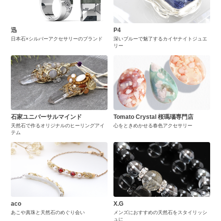
迅
P4
日本石×シルバーアクセサリーのブランド
深いブルーで魅了するカイヤナイトジュエ
リー
石家ユニバーサルマインド
Tomato Crystal 桜瑪瑙専門店
天然石で作るオリジナルのヒーリングアイ
心をときめかせる春色アクセサリー
テム
aco
X.G
あこや真珠と天然石のめぐり会い
メンズにおすすめの天然石をスタイリッシ
ュに