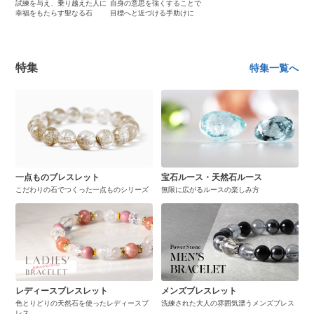
試練を与え、乗り越えた人に
自身の意思を強くすることで
幸福をもたらす聖なる石
目標へと近づける手助けに
特集
特集一覧へ
一点ものブレスレット
宝石ルース・天然石ルース
こだわりの石でつくった一点ものシリーズ
無限に広がるルースの楽しみ方
レディースブレスレット
メンズブレスレット
色とりどりの天然石を使ったレディースブ
洗練された大人の雰囲気漂うメンズブレス
レス