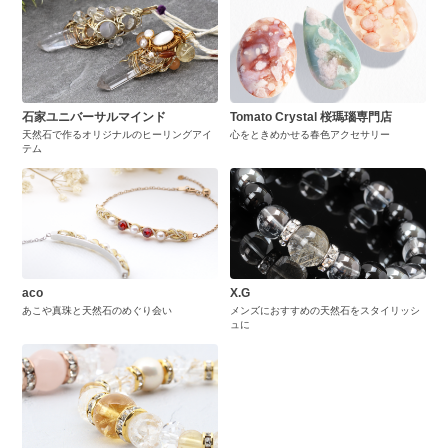
石家ユニバーサルマインド
Tomato Crystal 桜瑪瑙専門店
天然石で作るオリジナルのヒーリングアイ
心をときめかせる春色アクセサリー
テム
aco
X.G
あこや真珠と天然石のめぐり会い
メンズにおすすめの天然石をスタイリッシ
ュに