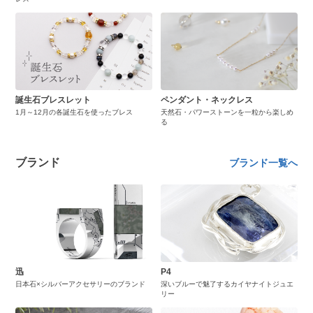
誕生石ブレスレット
ペンダント・ネックレス
1月～12月の各誕生石を使ったブレス
天然石・パワーストーンを一粒から楽しめ
る
ブランド
ブランド一覧へ
迅
P4
日本石×シルバーアクセサリーのブランド
深いブルーで魅了するカイヤナイトジュエ
リー