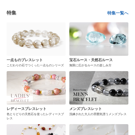
特集
特集一覧へ
一点ものブレスレット
宝石ルース・天然石ルース
こだわりの石でつくった一点ものシリーズ
無限に広がるルースの楽しみ方
レディースブレスレット
メンズブレスレット
色とりどりの天然石を使ったレディースブ
洗練された大人の雰囲気漂うメンズブレス
レス