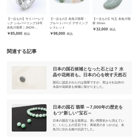
 糸
【一点もの】サイバーレリ
【一点もの】糸魚川翡翠・
【一点もの】勾玉 糸魚川翡
【
ック シルバーリング19号
ブルートパーズ デザインブ
翠 30mm
翠
糸魚川翡翠｜JNON-
レスレット
32,000
JS0021195
85,000
98,000
関連する記事
日本の国石候補となった石とは？ 水
晶や花崗岩も。日本の心を映す天然石
国石に認定されたのは翡翠ですが、実はそれ以外の
水晶や花崗岩も候補に挙がりました。
日本の国石 翡翠 ～7,000年の歴史を
もつ“新しい”宝石～
日本の国石である翡翠は、長い間歴史から消えてい
た、いにしえの宝石です。再発見のきっかけは、糸
魚川に伝わる姫の伝説でした。