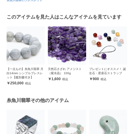
糸魚川翡翠のブレスレット
このアイテムを見た人はこんなアイテムを見ています
ピ
【一点もの】糸魚川翡翠 月
天然石さざれ アメジスト
プレゼントにオススメ！ 誕
【
ッ
白14mm シンプルブレスレ
（紫水晶） 100g
生石・星座石ストラップ
ブ
ット【鑑別書付き】
1,600
900
250,000
糸魚川翡翠その他のアイテム