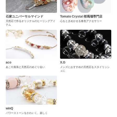
石家ユニバーサルマインド
Tomato Crystal 桜瑪瑙専門店
天然石で作るオリジナルのヒーリングアイ
心をときめかせる春色アクセサリー
テム
aco
X.G
あこや真珠と天然石のめぐり会い
メンズにおすすめの天然石をスタイリッシ
ュに
winQ
パワーストーンをかわいく、楽しく