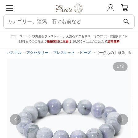
search
パワーストーンや誕生石ブレスレット、天然石アクセサリー等のブランド通販サイト
12時までのご注文で
最短翌日にお届け
10,000円以上のご注文で
送料無料
パスクル
アクセサリー
ブレスレット
ビーズ
【一点もの】糸魚川翡翠 藤
1
/
3