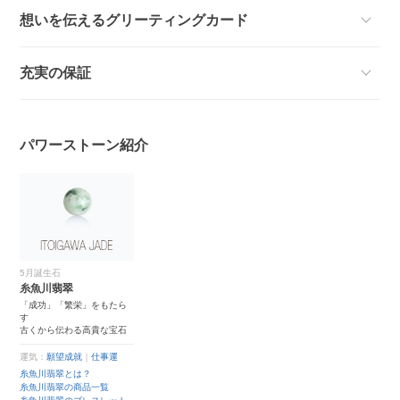
想いを伝えるグリーティングカード
充実の保証
パワーストーン紹介
5月誕生石
糸魚川翡翠
「成功」「繁栄」をもたら
す
古くから伝わる高貴な宝石
運気：
願望成就
｜
仕事運
糸魚川翡翠とは？
糸魚川翡翠の商品一覧