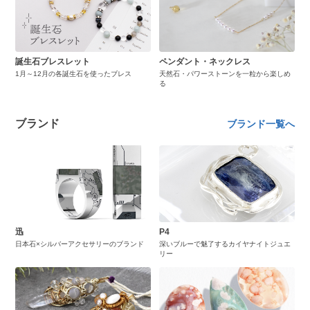
誕生石ブレスレット
ペンダント・ネックレス
1月～12月の各誕生石を使ったブレス
天然石・パワーストーンを一粒から楽しめ
る
ブランド
ブランド一覧へ
迅
P4
日本石×シルバーアクセサリーのブランド
深いブルーで魅了するカイヤナイトジュエ
リー