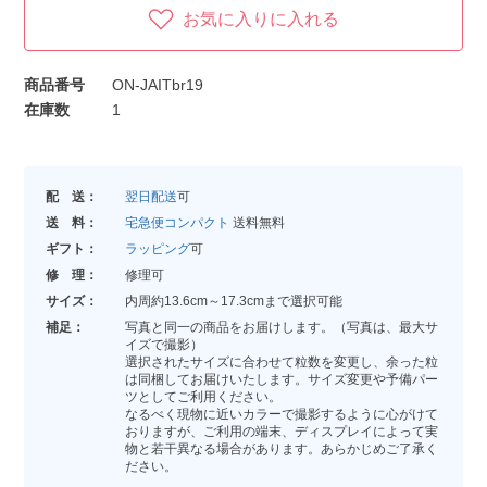
お気に入りに入れる
商品番号
ON-JAITbr19
在庫数
1
配 送：
翌日配送
可
送 料：
宅急便コンパクト
送料無料
ギフト：
ラッピング
可
修 理：
修理可
サイズ：
内周約13.6cm～17.3cmまで選択可能
補足：
写真と同一の商品をお届けします。（写真は、最大サ
イズで撮影）
選択されたサイズに合わせて粒数を変更し、余った粒
は同梱してお届けいたします。サイズ変更や予備パー
ツとしてご利用ください。
なるべく現物に近いカラーで撮影するように心がけて
おりますが、ご利用の端末、ディスプレイによって実
物と若干異なる場合があります。あらかじめご了承く
ださい。