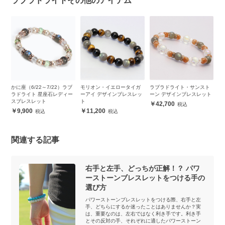
ラブラドライトその他のアイテム
ブ
かに座（6/22～7/22）ラブ
モリオン・イエロータイガ
ラブラドライト・サンスト
ラ
ブ
ラドライト 星座石レディー
ーアイ デザインブレスレッ
ーン デザインブレスレット
ナ
スブレスレット
ト
ト
42,700
9,900
11,200
関連する記事
右手と左手、どっちが正解！？ パワ
ーストーンブレスレットをつける手の
選び方
パワーストーンブレスレットをつける際、右手と左
手、どちらにするか迷ったことはありませんか？実
は、重要なのは、左右ではなく利き手です。利き手
とその反対の手、それぞれに適したパワーストーン