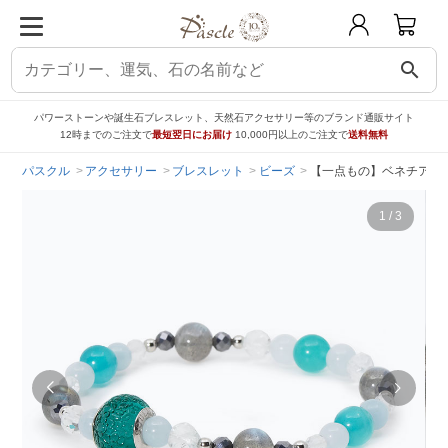
search
パワーストーンや誕生石ブレスレット、天然石アクセサリー等のブランド通販サイト
12時までのご注文で
最短翌日にお届け
10,000円以上のご注文で
送料無料
パスクル
アクセサリー
ブレスレット
ビーズ
【一点もの】ベネチアン
1
/
3