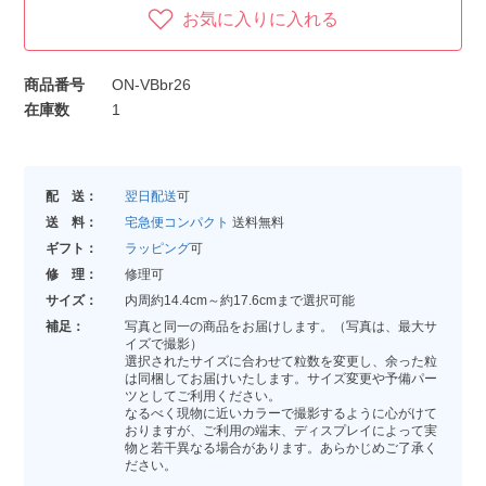
お気に入りに入れる
商品番号
ON-VBbr26
在庫数
1
配 送：
翌日配送
可
送 料：
宅急便コンパクト
送料無料
ギフト：
ラッピング
可
修 理：
修理可
サイズ：
内周約14.4cm～約17.6cmまで選択可能
補足：
写真と同一の商品をお届けします。（写真は、最大サ
イズで撮影）
選択されたサイズに合わせて粒数を変更し、余った粒
は同梱してお届けいたします。サイズ変更や予備パー
ツとしてご利用ください。
なるべく現物に近いカラーで撮影するように心がけて
おりますが、ご利用の端末、ディスプレイによって実
物と若干異なる場合があります。あらかじめご了承く
ださい。