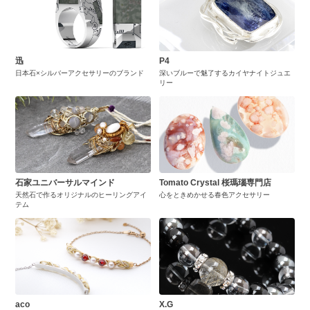
迅
P4
日本石×シルバーアクセサリーのブランド
深いブルーで魅了するカイヤナイトジュエ
リー
石家ユニバーサルマインド
Tomato Crystal 桜瑪瑙専門店
天然石で作るオリジナルのヒーリングアイ
心をときめかせる春色アクセサリー
テム
aco
X.G