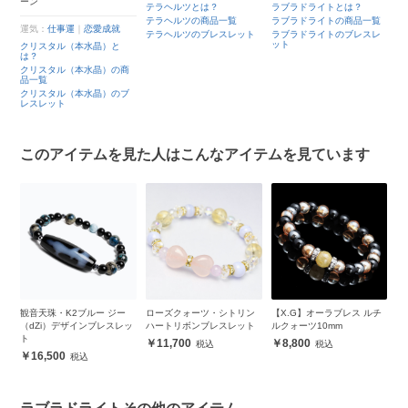
ーン
テラヘルツとは？
ラブラドライトとは？
運
テラヘルツの商品一覧
ラブラドライトの商品一覧
運気：
仕事運
｜
恋愛成就
ア
ッ
テラヘルツのブレスレット
ラブラドライトのブレスレ
ット
クリスタル（本水晶）と
ア
は？
ア
クリスタル（本水晶）の商
ト
品一覧
クリスタル（本水晶）のブ
レスレット
このアイテムを見た人はこんなアイテムを見ています
シ
観音天珠・K2ブルー ジー
ローズクォーツ・シトリン
【X.G】オーラブレス ルチ
ロ
ンプ
（dZi）デザインブレスレッ
ハートリボンブレスレット
ルクォーツ10mm
プ
付
ト
11,700
8,800
16,500