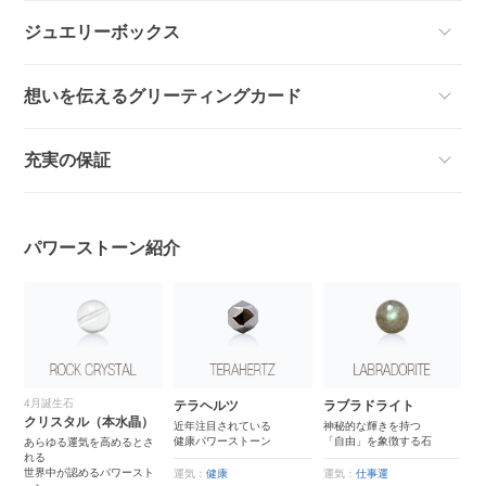
ジュエリーボックス
想いを伝えるグリーティングカード
充実の保証
パワーストーン紹介
4月誕生石
3
テラヘルツ
ラブラドライト
クリスタル（本水晶）
ア
近年注目されている
神秘的な輝きを持つ
に
健康パワーストーン
「自由」を象徴する石
あらゆる運気を高めるとさ
「
れる
言
世界中が認めるパワースト
海
運気：
健康
運気：
仕事運