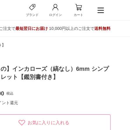
ブランド
ログイン
カート
のご注文で
最短翌日にお届け
10,000円以上のご注文で
送料無料
き】
の】インカローズ（縞なし）6mm シンプ
スレット【鑑別書付き】
00
税込
イント還元
お気に入りに入れる