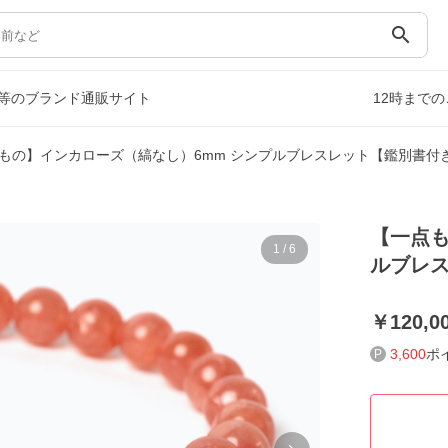
search
等のブランド通販サイト
12時まで
もの】インカローズ（縞なし）6mm シンプルブレスレット【鑑別書付
【一点も
1
/
6
ルブレ
120,0
3,600
ポ