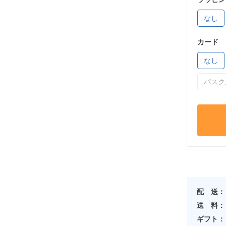
なし
カード
なし
パスク
配 送：
送 料：
ギフト：