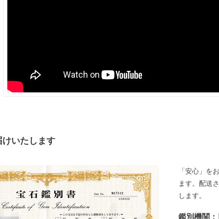
届けいたします
「安心」を
ます。配送
します。
鑑別機関：