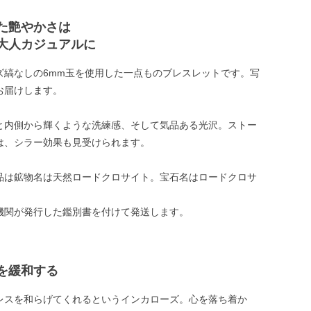
た艶やかさは
大人カジュアルに
ズ縞なしの6mm玉を使用した一点ものブレスレットです。写
お届けします。
と内側から輝くような洗練感、そして気品ある光沢。ストー
は、シラー効果も見受けられます。
品は鉱物名は天然ロードクロサイト。宝石名はロードクロサ
機関が発行した鑑別書を付けて発送します。
を緩和する
レスを和らげてくれるというインカローズ。心を落ち着か