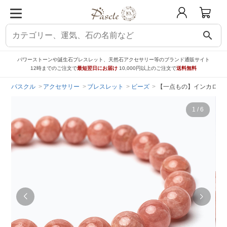
search
パワーストーンや誕生石ブレスレット、天然石アクセサリー等のブランド通販サイト
12時までのご注文で
最短翌日にお届け
10,000円以上のご注文で
送料無料
パスクル
アクセサリー
ブレスレット
ビーズ
【一点もの】インカローズ
1
/
6