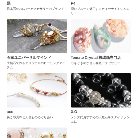
迅
P4
日本石×シルバーアクセサリーのブランド
深いブルーで魅了するカイヤナイトジュエ
リー
石家ユニバーサルマインド
Tomato Crystal 桜瑪瑙専門店
天然石で作るオリジナルのヒーリングアイ
心をときめかせる春色アクセサリー
テム
aco
X.G
あこや真珠と天然石のめぐり会い
メンズにおすすめの天然石をスタイリッシ
ュに