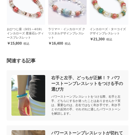
～4/19）
ラリマー・インカローズ ク
インカローズ・ターコイズ
インカローズ・ローズク
座石レディ
リスタルデザインブレスレ
デザインブレスレット
ーツ デザインブレスレッ
ット
21,300
13,100
16,400
関連する記事
右手と左手、どっちが正解！？ パワ
ーストーンブレスレットをつける手の
選び方
パワーストーンブレスレットをつける際、右手と左
手、どちらにするか迷ったことはありませんか？実
は、重要なのは、左右ではなく利き手です。利き手
とその反対の手、それぞれに適したパワーストーン
を解説します。
パワーストーンブレスレットが切れて