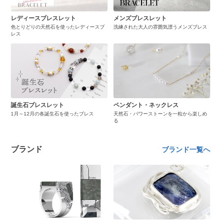
レディースブレスレット
メンズブレスレット
色とりどりの天然石を使ったレディースブ
洗練された大人の雰囲気漂うメンズブレス
レス
誕生石ブレスレット
ペンダント・ネックレス
1月～12月の各誕生石を使ったブレス
天然石・パワーストーンを一粒から楽しめ
る
ブランド
ブランド一覧へ