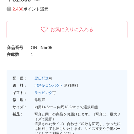
2,430
ポイント還元
お気に入りに入れる
商品番号
ON_INbr05
在庫数
1
配 送：
翌日配送
可
送 料：
宅急便コンパクト
送料無料
ギフト：
ラッピング
可
修 理：
修理可
サイズ：
内周14.6cm～内周18.2cmまで選択可能
補足：
写真と同一の商品をお届けします。（写真は、最大サ
イズで撮影）
選択されたサイズに合わせて粒数を変更し、余った粒
は同梱してお届けいたします。サイズ変更や予備パー
ツとしてご利用ください。