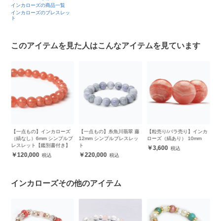
インカローズの商品一覧
インカローズのブレスレッ
ト
このアイテムを見た人はこんなアイテムを見ています
ーズ
【一点もの】糸魚川翡翠 藤
【粒売り/バラ売り】インカ
【一点もの】インカローズ
プルブ
12mm シンプルブレスレッ
ローズ（縞あり） 10mm
（縞あり） 8mm シンプル
き】
ト
ブレスレット【鑑別書付
3,600
き】
220,000
85,000
インカローズその他のアイテム