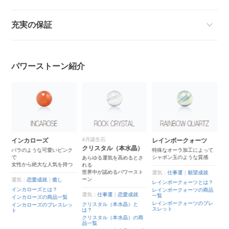
充実の保証
パワーストーン紹介
4月誕生石
インカローズ
レインボークォーツ
クリスタル（本水晶）
バラのような可愛いピンク
特殊なオーラ加工によって
で
シャボン玉のような質感
を
あらゆる運気を高めるとさ
女性から絶大な人気を持つ
れる
世界中が認めるパワースト
運気：
仕事運
｜
願望成就
ーン
運気：
恋愛成就
｜
癒し
レインボークォーツとは？
インカローズとは？
レインボークォーツの商品
運気：
仕事運
｜
恋愛成就
一覧
インカローズの商品一覧
レインボークォーツのブレ
クリスタル（本水晶）と
覧
インカローズのブレスレッ
スレット
は？
ト
レ
クリスタル（本水晶）の商
品一覧