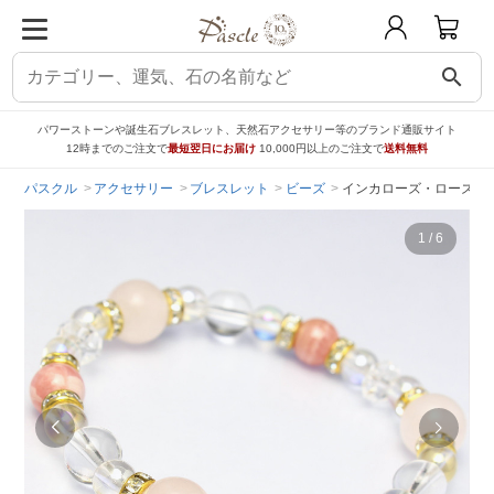
search
パワーストーンや誕生石ブレスレット、天然石アクセサリー等のブランド通販サイト
12時までのご注文で
最短翌日にお届け
10,000円以上のご注文で
送料無料
パスクル
アクセサリー
ブレスレット
ビーズ
インカローズ・ローズク
1
/
6