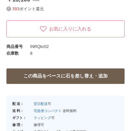
393
ポイント還元
お気に入りに入れる
商品番号
INRQbr02
在庫数
8
配 送：
翌日配送
可
送 料：
宅急便コンパクト
送料無料
ギフト：
ラッピング
可
修 理：
修理可