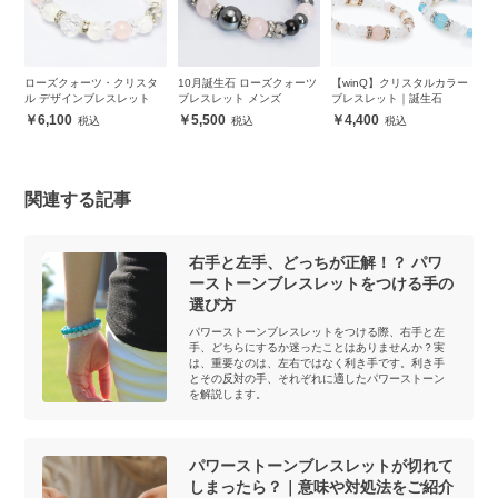
ザ
ローズクォーツ・クリスタ
10月誕生石 ローズクォーツ
【winQ】クリスタルカラー
【
ル デザインブレスレット
ブレスレット メンズ
ブレスレット｜誕生石
ス
6,100
5,500
4,400
関連する記事
右手と左手、どっちが正解！？ パワ
ーストーンブレスレットをつける手の
選び方
パワーストーンブレスレットをつける際、右手と左
手、どちらにするか迷ったことはありませんか？実
は、重要なのは、左右ではなく利き手です。利き手
とその反対の手、それぞれに適したパワーストーン
を解説します。
パワーストーンブレスレットが切れて
しまったら？｜意味や対処法をご紹介