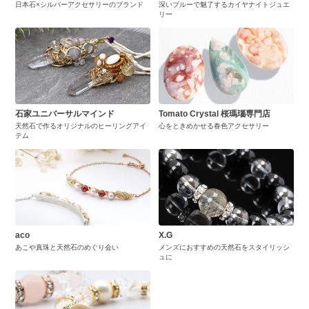
日本石×シルバーアクセサリーのブランド
深いブルーで魅了するカイヤナイトジュエ
リー
石家ユニバーサルマインド
Tomato Crystal 桜瑪瑙専門店
天然石で作るオリジナルのヒーリングアイ
心をときめかせる春色アクセサリー
テム
aco
X.G
あこや真珠と天然石のめぐり会い
メンズにおすすめの天然石をスタイリッシ
ュに