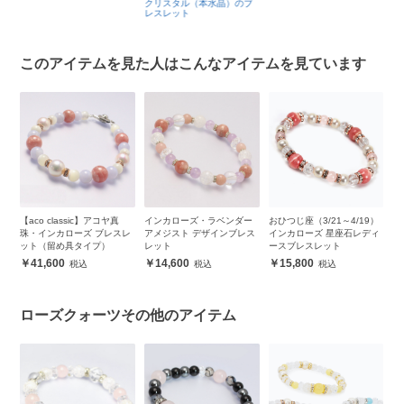
クリスタル（本水晶）のブ
レスレット
このアイテムを見た人はこんなアイテムを見ています
ブ
【aco classic】アコヤ真
インカローズ・ラベンダー
おひつじ座（3/21～4/19）
ラ
ッ
珠・インカローズ ブレスレ
アメジスト デザインブレス
インカローズ 星座石レディ
ン
ット（留め具タイプ）
レット
ースブレスレット
レ
41,600
14,600
15,800
ローズクォーツその他のアイテム