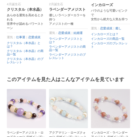
4月誕生石
2月誕生石
インカローズ
ク
クリスタル（本水晶）
ラベンダーアメジスト
バラのような可愛いピンク
水
で
で
あらゆる運気を高めるとさ
優しいラベンダーカラーを
女性から絶大な人気を持つ
カ
れる
持つ
世界中が認めるパワースト
アメジストの一種
ーン
運気：
恋愛成就
｜
癒し
運
運気：
恋愛成就
｜
結婚運
インカローズとは？
ク
一
運気：
仕事運
｜
恋愛成就
ラベンダーアメジストと
インカローズの商品一覧
ク
は？
ス
クリスタル（本水晶）と
インカローズのブレスレッ
ク
は？
ラベンダーアメジストの商
ト
ト
品一覧
クリスタル（本水晶）の商
品一覧
ラベンダーアメジストのブ
レスレット
クリスタル（本水晶）のブ
レスレット
このアイテムを見た人はこんなアイテムを見ています
ロ
ラベンダーアメジスト・ロ
アクアマリン・ローズクォ
インカローズ・ラベンダー
ア
レ
ーズクォーツ デザインブレ
ーツ デザインブレスレット
アメジスト デザインブレス
ア