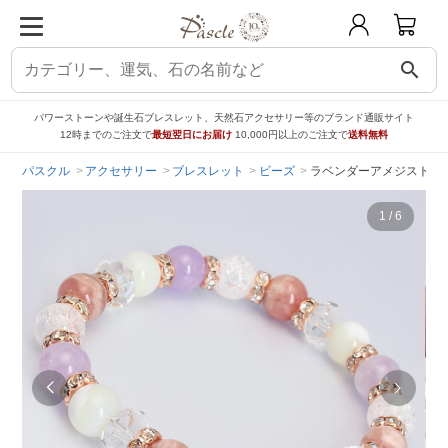
search
パワーストーンや誕生石ブレスレット、天然石アクセサリー等のブランド通販サイト
12時までのご注文で
最短翌日にお届け
10,000円以上のご注文で
送料無料
パスクル
アクセサリー
ブレスレット
ビーズ
ラベンダーアメジスト・
1
/
6