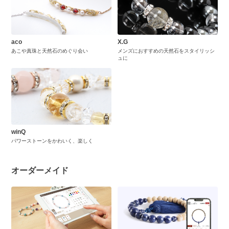
aco
X.G
あこや真珠と天然石のめぐり会い
メンズにおすすめの天然石をスタイリッシ
ュに
winQ
パワーストーンをかわいく、楽しく
オーダーメイド