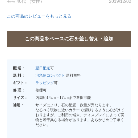
モモ 40代 （女性）
2019/12/02
この商品のレビューをもっと見る
配 送：
翌日配送
可
送 料：
宅急便コンパクト
送料無料
ギフト：
ラッピング
可
修 理：
修理可
サイズ：
内周約14cm～17cmまで選択可能
補足：
サイズにより、石の配置・数量が異なります。
なるべく現物に近いカラーで撮影するように心がけて
おりますが、ご利用の端末、ディスプレイによって実
物と若干異なる場合があります。あらかじめご了承く
ださい。