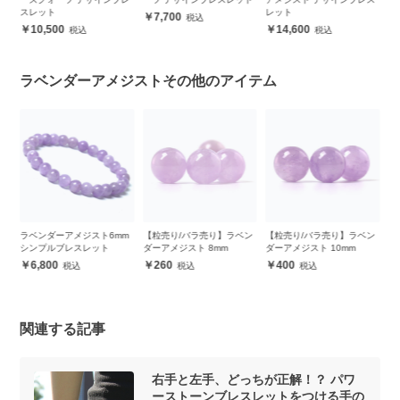
スレット
レット
レ
7,700
10,500
14,600
ラベンダーアメジストその他のアイテム
ロ
ラベンダーアメジスト6mm
【粒売り/バラ売り】ラベン
【粒売り/バラ売り】ラベン
【
レ
シンプルブレスレット
ダーアメジスト 8mm
ダーアメジスト 10mm
ダ
6,800
260
400
関連する記事
右手と左手、どっちが正解！？ パワ
ーストーンブレスレットをつける手の