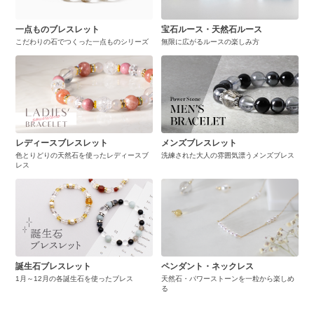
一点ものブレスレット
宝石ルース・天然石ルース
こだわりの石でつくった一点ものシリーズ
無限に広がるルースの楽しみ方
レディースブレスレット
メンズブレスレット
色とりどりの天然石を使ったレディースブ
洗練された大人の雰囲気漂うメンズブレス
レス
誕生石ブレスレット
ペンダント・ネックレス
1月～12月の各誕生石を使ったブレス
天然石・パワーストーンを一粒から楽しめ
る