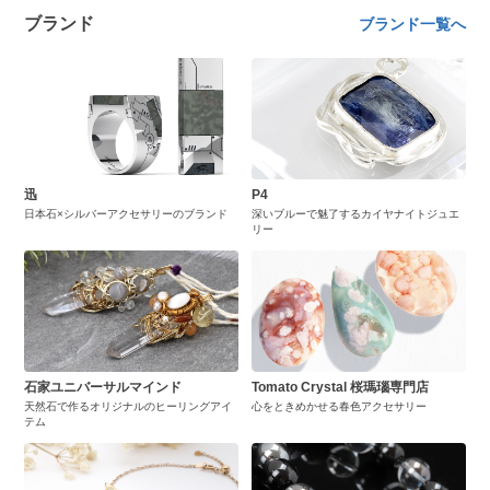
ブランド
ブランド一覧へ
迅
P4
日本石×シルバーアクセサリーのブランド
深いブルーで魅了するカイヤナイトジュエ
リー
石家ユニバーサルマインド
Tomato Crystal 桜瑪瑙専門店
天然石で作るオリジナルのヒーリングアイ
心をときめかせる春色アクセサリー
テム