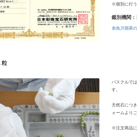
※個別に行
鑑別機関：
糸魚川翡翠
１粒
パスクルでは
す。
天然石につ
ォームより
※注文商品