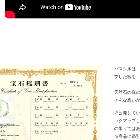
パスクルは
プした粒を
天然石の真
そんな想い
※公開して
ックアップ
の限りでは
※商品に鑑