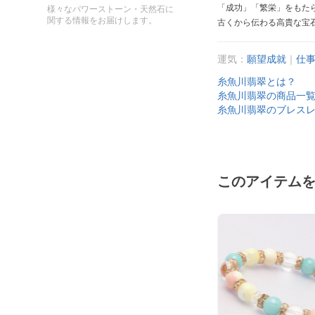
「成功」「繁栄」をもた
様々なパワーストーン・天然石に
関する情報をお届けします。
古くから伝わる高貴な宝
運気：
願望成就
｜
仕
糸魚川翡翠とは？
糸魚川翡翠の商品一
糸魚川翡翠のブレス
このアイテム