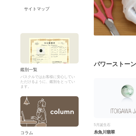
サイトマップ
パワーストー
鑑別一覧
パスクルではお客様に安心してい
ただけるように、鑑別をとってい
ます。
5月誕生石
糸魚川翡翠
コラム