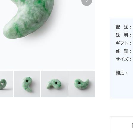
配 送：
送 料：
ギフト：
修 理：
サイズ：
補足：