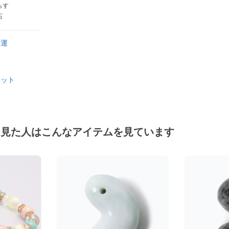
らす
石
事運
覧
レット
を見た人はこんなアイテムを見ています