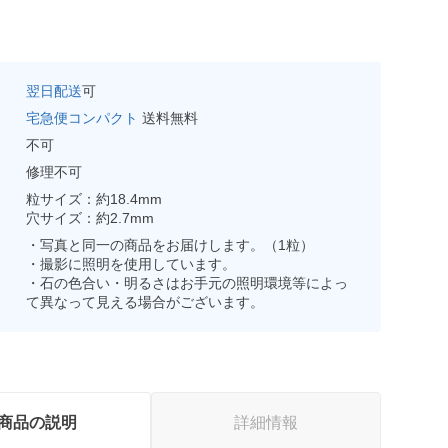
翌日配送
可
宅急便コンパクト
送料無料
不可
修理不可
粒サイズ：約18.4mm
穴サイズ：約2.7mm
・写真と同一の商品をお届けします。（1粒）
・撮影に照明を使用しています。
・石の色合い・明るさはお手元の照明環境等によっ
て異なって見える場合がございます。
商品の説明
詳細情報