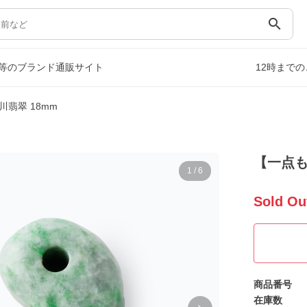
search
等のブランド通販サイト
12時まで
翡翠 18mm
【一点も
1
/
6
Sold Ou
商品番号
在庫数