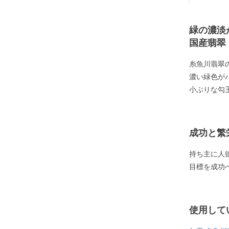
緑の濃淡
国産翡翠
糸魚川翡翠
濃い緑色が
小ぶりな勾
成功と繁
持ち主に人
目標を成功
使用して