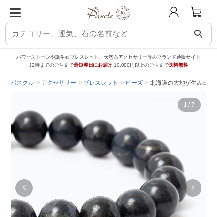
search
パワーストーンや誕生石ブレスレット、天然石アクセサリー等のブランド通販サイト
12時までのご注文で
最短翌日にお届け
10,000円以上のご注文で
送料無料
パスクル
アクセサリー
ブレスレット
ビーズ
北海道の大地が生み出す霊
1
/
7