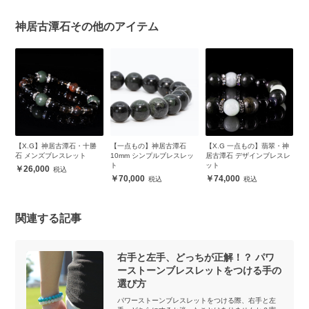
神居古潭石その他のアイテム
古
【X.G】神居古潭石・十勝
【一点もの】神居古潭石
【X.G 一点もの】翡翠・神
【
）B
石 メンズブレスレット
10mm シンプルブレスレッ
居古潭石 デザインブレスレ
潭
ト
ット
26,000
70,000
74,000
関連する記事
右手と左手、どっちが正解！？ パワ
ーストーンブレスレットをつける手の
選び方
パワーストーンブレスレットをつける際、右手と左