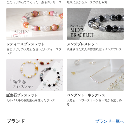
こだわりの石でつくった一点ものシリーズ
無限に広がるルースの楽しみ方
レディースブレスレット
メンズブレスレット
色とりどりの天然石を使ったレディースブ
洗練された大人の雰囲気漂うメンズブレス
レス
誕生石ブレスレット
ペンダント・ネックレス
1月～12月の各誕生石を使ったブレス
天然石・パワーストーンを一粒から楽しめ
る
ブランド
ブランド一覧へ