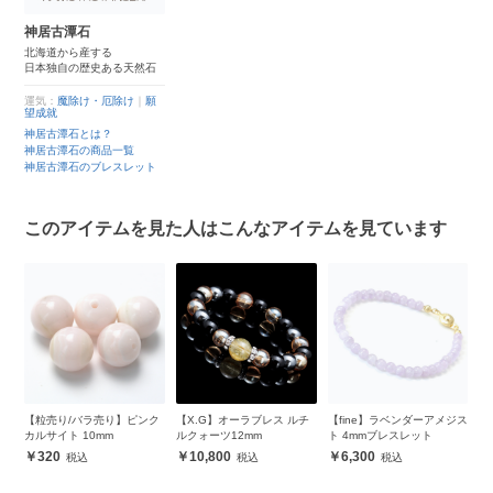
神居古潭石
北海道から産する
日本独自の歴史ある天然石
運気：
魔除け・厄除け
｜
願
望成就
神居古潭石とは？
神居古潭石の商品一覧
神居古潭石のブレスレット
このアイテムを見た人はこんなアイテムを見ています
ジ
【粒売り/バラ売り】ピンク
【X.G】オーラブレス ルチ
【fine】ラベンダーアメジス
ゴ
ブ
カルサイト 10mm
ルクォーツ12mm
ト 4mmブレスレット
1
ト
320
10,800
6,300