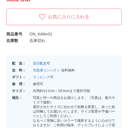
お気に入りに入れる
商品番号
ON_KAIbr01
在庫数
在庫切れ
配 送：
翌日配送
可
送 料：
宅急便コンパクト
送料無料
ギフト：
ラッピング
可
修 理：
修理可
サイズ：
内周約14.2cm～18.4cmまで選択可能
補足：
写真と同一の商品をお届けします。（写真は、最大サ
イズで撮影）
選択されたサイズに合わせて粒数を変更し、余った粒
は同梱してお届けいたします。サイズ変更や予備パー
ツとしてご利用ください。
なるべく現物に近いカラーで撮影するように心がけて
おりますが、ご利用の端末、ディスプレイによって実