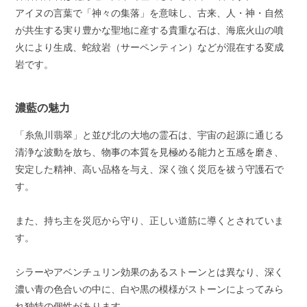
アイヌの言葉で「神々の集落」を意味し、古来、人・神・自然
が共生する実り豊かな聖地に産する貴重な石は、海底火山の噴
火により生成、蛇紋岩（サーペンティン）などが混在する変成
岩です。
濃藍の魅力
「糸魚川翡翠」と並び北の大地の霊石は、宇宙の起源に通じる
清浄な波動を放ち、物事の本質を見極める能力と五感を磨き、
安定した精神、高い品格を与え、深く強く災厄を祓う守護石で
す。
また、持ち主を災厄から守り、正しい道筋に導くとされていま
す。
シラーやアベンチュリン効果のあるストーンとは異なり、深く
濃い青の色合いの中に、白や黒の模様がストーンによってみら
れ独特の個性があります。