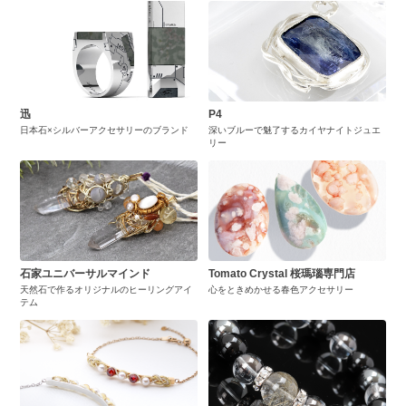
迅
P4
日本石×シルバーアクセサリーのブランド
深いブルーで魅了するカイヤナイトジュエ
リー
石家ユニバーサルマインド
Tomato Crystal 桜瑪瑙専門店
天然石で作るオリジナルのヒーリングアイ
心をときめかせる春色アクセサリー
テム