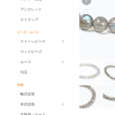
アンクレット
ストラップ
ビーズ・ルース
ストーンビーズ
ウッドビーズ
ルース
勾玉
念珠
略式念珠
本式念珠
念珠袋・ケース