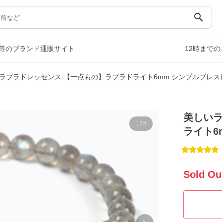
search
等のブランド通販サイト
12時まで
ラブラドレッセンス 【一点もの】ラブラドライト6mm シンプルブレス
美しいラ
1
/
8
ライト6
Sold Ou