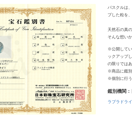
パスクルは
プした粒を
天然石の真
そんな想い
※公開して
ックアップ
の限りでは
※商品に鑑
※個別に行
鑑別機関：
ラブラドラ