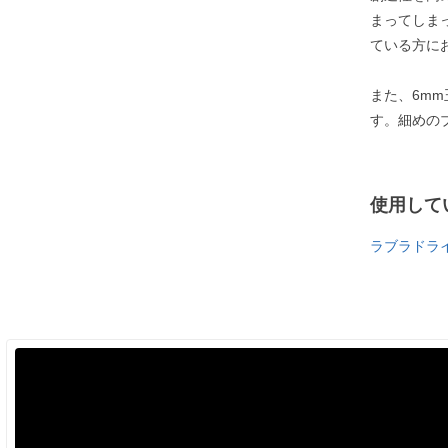
まってしま
ている方に
また、6m
す。細めの
使用して
ラブラドラ