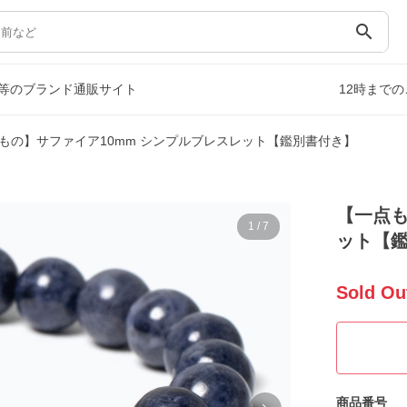
search
等のブランド通販サイト
12時まで
もの】サファイア10mm シンプルブレスレット【鑑別書付き】
【一点も
1
/
7
ット【
Sold Ou
商品番号