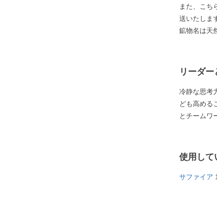
また、こち
送いたしま
鉱物名は天
リーダー
冷静な思考
ども高める
とチームワ
使用して
サファイア