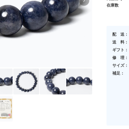
在庫数
配 送：
送 料：
ギフト：
修 理：
サイズ：
補足：