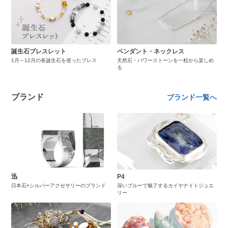
誕生石ブレスレット
ペンダント・ネックレス
1月～12月の各誕生石を使ったブレス
天然石・パワーストーンを一粒から楽しめ
る
ブランド
ブランド一覧へ
迅
P4
日本石×シルバーアクセサリーのブランド
深いブルーで魅了するカイヤナイトジュエ
リー