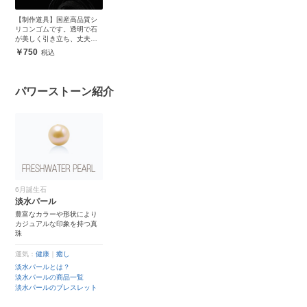
【制作道具】国産高品質シ
リコンゴムです。透明で石
が美しく引き立ち、丈夫で
安心
750
パワーストーン紹介
6月誕生石
淡水パール
豊富なカラーや形状により
カジュアルな印象を持つ真
珠
運気：
健康
｜
癒し
淡水パールとは？
淡水パールの商品一覧
淡水パールのブレスレット