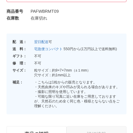
商品番号
PAFWBRMT09
在庫数
在庫切れ
配 送：
翌日配送
可
送 料：
宅急便コンパクト
550円から(1万円以上で送料無料)
ギフト：
不可
修 理：
不可
サイズ：
粒サイズ：約9×7×7mm（±１mm）
穴サイズ：約1mm以上
補足：
・こちらは1粒からの販売となります。
・天然由来のキズや凹みが見られる場合があります。
・撮影に照明を使用しています。
・可能な限り写真に近い在庫をご用意しております
が、天然石のため全く同じ色・模様とならない点をご
理解ください。