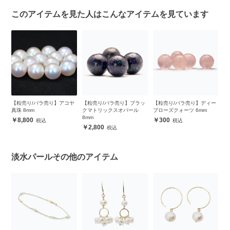
このアイテムを見た人はこんなアイテムを見ています
ー
【粒売り/バラ売り】アコヤ
【粒売り/バラ売り】ブラッ
【粒売り/バラ売り】ディー
【
真珠 8mm
クマトリックスオパール
プローズクォーツ 6mm
バ
8mm
8,800
300
2,800
淡水パールその他のアイテム