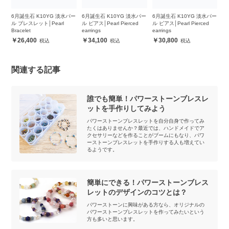
パー
6月誕生石 K10YG 淡水パー
6月誕生石 K10YG 淡水パー
6月誕生石 K10YG 淡水パー
6
ル ブレスレット│Pearl
ル ピアス│Pearl Pierced
ル ピアス│Pearl Pierced
ル 
Bracelet
earrings
earrings
ea
26,400
34,100
30,800
関連する記事
誰でも簡単！パワーストーンブレスレ
ットを手作りしてみよう
パワーストーンブレスレットを自分自身で作ってみ
たくはありませんか？最近では、ハンドメイドでア
クセサリーなどを作ることがブームにもなり、パワ
ーストーンブレスレットを手作りする人も増えてい
るようです。
簡単にできる！パワーストーンブレス
レットのデザインのコツとは？
パワーストーンに興味がある方なら、オリジナルの
パワーストーンブレスレットを作ってみたいという
方も多いと思います。