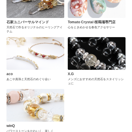
石家ユニバーサルマインド
Tomato Crystal 桜瑪瑙専門店
天然石で作るオリジナルのヒーリングアイ
心をときめかせる春色アクセサリー
テム
aco
X.G
あこや真珠と天然石のめぐり会い
メンズにおすすめの天然石をスタイリッシ
ュに
winQ
パワーストーンをかわいく、楽しく