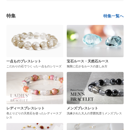
特集
特集一覧へ
一点ものブレスレット
宝石ルース・天然石ルース
こだわりの石でつくった一点ものシリーズ
無限に広がるルースの楽しみ方
レディースブレスレット
メンズブレスレット
色とりどりの天然石を使ったレディースブ
洗練された大人の雰囲気漂うメンズブレス
レス