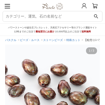
search
パワーストーンや誕生石ブレスレット、天然石アクセサリー等のブランド通販サイト
12時までのご注文で
最短翌日にお届け
10,000円以上のご注文で
送料無料
パスクル
ビーズ・ルース
ストーンビーズ
特殊カット
【粒売り/バラ売
1
/
3