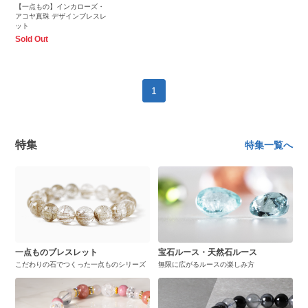
【一点もの】インカローズ・
アコヤ真珠 デザインブレスレ
ット
Sold Out
1
特集
特集一覧へ
一点ものブレスレット
宝石ルース・天然石ルース
こだわりの石でつくった一点ものシリーズ
無限に広がるルースの楽しみ方