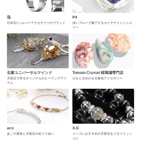
迅
P4
日本石×シルバーアクセサリーのブランド
深いブルーで魅了するカイヤナイトジュエ
リー
石家ユニバーサルマインド
Tomato Crystal 桜瑪瑙専門店
天然石で作るオリジナルのヒーリングアイ
心をときめかせる春色アクセサリー
テム
aco
X.G
あこや真珠と天然石のめぐり会い
メンズにおすすめの天然石をスタイリッシ
ュに