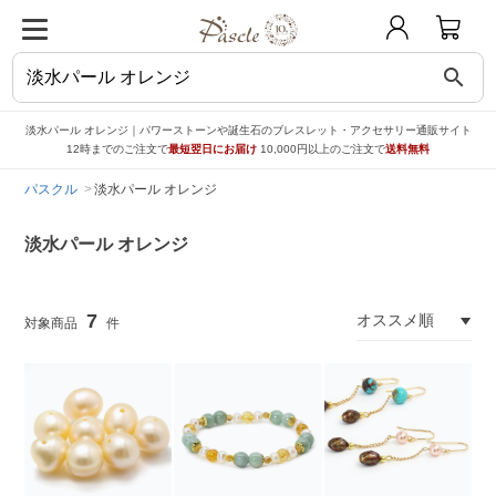
search
淡水パール オレンジ｜パワーストーンや誕生石のブレスレット・アクセサリー通販サイト
12時までのご注文で
最短翌日にお届け
10,000円以上のご注文で
送料無料
パスクル
淡水パール オレンジ
淡水パール オレンジ
7