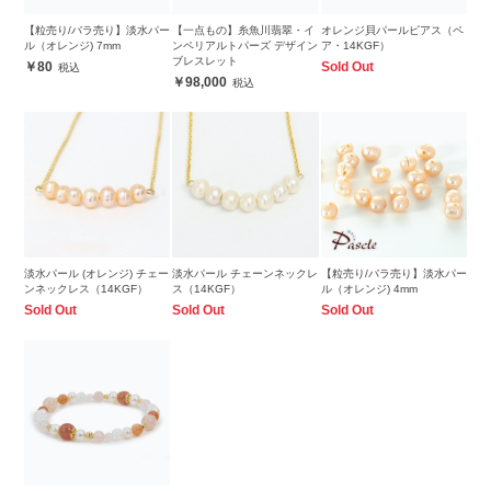
【粒売り/バラ売り】淡水パー
【一点もの】糸魚川翡翠・イ
オレンジ貝パールピアス（ペ
ル（オレンジ) 7mm
ンペリアルトパーズ デザイン
ア・14KGF）
ブレスレット
80
Sold Out
98,000
淡水パール (オレンジ) チェー
淡水パール チェーンネックレ
【粒売り/バラ売り】淡水パー
ンネックレス（14KGF）
ス（14KGF）
ル（オレンジ) 4mm
Sold Out
Sold Out
Sold Out