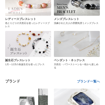
レディースブレスレット
メンズブレスレット
色とりどりの天然石を使ったレディースブ
洗練された大人の雰囲気漂うメンズブレス
レス
誕生石ブレスレット
ペンダント・ネックレス
1月～12月の各誕生石を使ったブレス
天然石・パワーストーンを一粒から楽しめ
る
ブランド
ブランド一覧へ