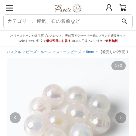
search
パワーストーンや誕生石ブレスレット、天然石アクセサリー等のブランド通販サイト
12時までのご注文で
最短翌日にお届け
10,000円以上のご注文で
送料無料
パスクル
ビーズ・ルース
ストーンビーズ
6mm
【粒売り/バラ売り】ロ
1
/
3