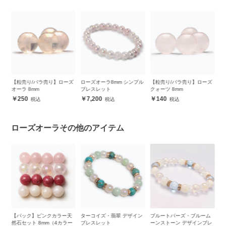
ー
【粒売り/バラ売り】ローズ
ローズオーラ8mm シンプル
【粒売り/バラ売り】ローズ
【
オーラ 8mm
ブレスレット
クォーツ 8mm
ク
250
7,200
140
ローズオーラその他のアイテム
ト
【パック】ピンクカラー天
ターコイズ・翡翠 デザイン
ブルートパーズ・ブルーム
オ
】
然石セット 8mm（4カラー
ブレスレット
ーンストーン デザインブレ
ン