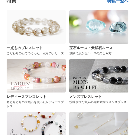
特集
特集一覧へ
一点ものブレスレット
宝石ルース・天然石ルース
こだわりの石でつくった一点ものシリーズ
無限に広がるルースの楽しみ方
レディースブレスレット
メンズブレスレット
色とりどりの天然石を使ったレディースブ
洗練された大人の雰囲気漂うメンズブレス
レス