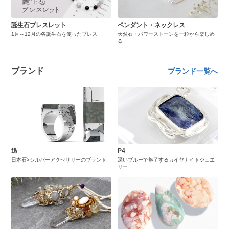
誕生石ブレスレット
ペンダント・ネックレス
1月～12月の各誕生石を使ったブレス
天然石・パワーストーンを一粒から楽しめ
る
ブランド
ブランド一覧へ
迅
P4
日本石×シルバーアクセサリーのブランド
深いブルーで魅了するカイヤナイトジュエ
リー