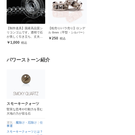
【制作道具】国産高品質シ
【粒売り/バラ売り】ロンデ
リコンゴムです。透明で石
ル 8mm（平型・シルバー）
が美しく引き立ち、丈夫で
250
安心
1,000
パワーストーン紹介
スモーキークォーツ
堅実な思考や行動力を育む
大地の力が宿る石
運気：
魔除け・厄除け
｜
仕
事運
スモーキークォーツとは？