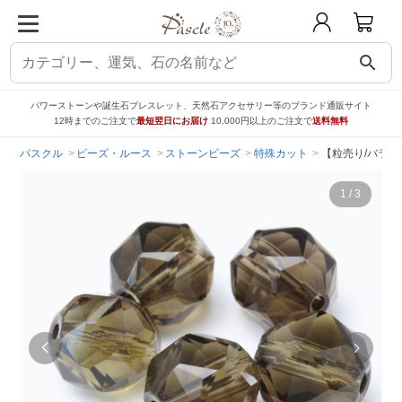
search
パワーストーンや誕生石ブレスレット、天然石アクセサリー等のブランド通販サイト
12時までのご注文で
最短翌日にお届け
10,000円以上のご注文で
送料無料
パスクル
ビーズ・ルース
ストーンビーズ
特殊カット
【粒売り/バラ売
1
/
3