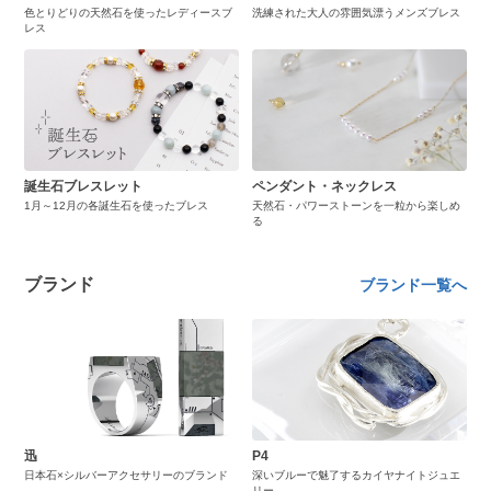
色とりどりの天然石を使ったレディースブ
洗練された大人の雰囲気漂うメンズブレス
レス
誕生石ブレスレット
ペンダント・ネックレス
1月～12月の各誕生石を使ったブレス
天然石・パワーストーンを一粒から楽しめ
る
ブランド
ブランド一覧へ
迅
P4
日本石×シルバーアクセサリーのブランド
深いブルーで魅了するカイヤナイトジュエ
リー