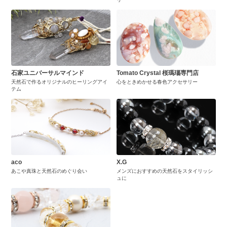
石家ユニバーサルマインド
Tomato Crystal 桜瑪瑙専門店
天然石で作るオリジナルのヒーリングアイ
心をときめかせる春色アクセサリー
テム
aco
X.G
あこや真珠と天然石のめぐり会い
メンズにおすすめの天然石をスタイリッシ
ュに