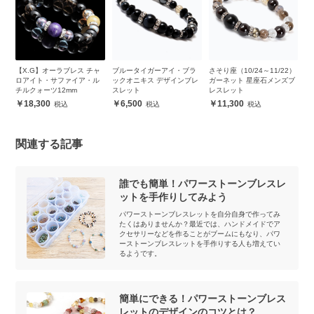
ブ
【X.G】オーラブレス チャ
ブルータイガーアイ・ブラ
さそり座（10/24～11/22）
3
ロアイト・サファイア・ル
ックオニキス デザインブレ
ガーネット 星座石メンズブ
レ
チルクォーツ12mm
スレット
レスレット
18,300
6,500
11,300
関連する記事
誰でも簡単！パワーストーンブレスレ
ットを手作りしてみよう
パワーストーンブレスレットを自分自身で作ってみ
たくはありませんか？最近では、ハンドメイドでア
クセサリーなどを作ることがブームにもなり、パワ
ーストーンブレスレットを手作りする人も増えてい
るようです。
簡単にできる！パワーストーンブレス
レットのデザインのコツとは？