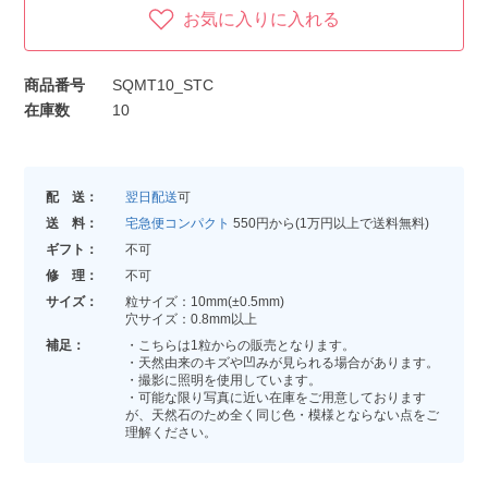
お気に入りに入れる
商品番号
SQMT10_STC
在庫数
10
配 送：
翌日配送
可
送 料：
宅急便コンパクト
550円から(1万円以上で送料無料)
ギフト：
不可
修 理：
不可
サイズ：
粒サイズ：10mm(±0.5mm)
穴サイズ：0.8mm以上
補足：
・こちらは1粒からの販売となります。
・天然由来のキズや凹みが見られる場合があります。
・撮影に照明を使用しています。
・可能な限り写真に近い在庫をご用意しております
が、天然石のため全く同じ色・模様とならない点をご
理解ください。