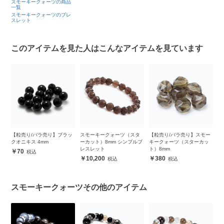
スモーキークォーツの商品
一覧
スモーキークォーツのブレ
スレット
このアイテムを見た人はこんなアイテムを見ています
ー
【粒売り/バラ売り】ブラッ
スモーキークォーツ（スタ
【粒売り/バラ売り】スモー
【
クオニキス 4mm
ーカット）8mm シンプルブ
キークォーツ（スターカッ
キ
レスレット
ト）8mm
70
10,200
380
スモーキークォーツその他のアイテム