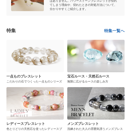
はありません。パワーストーンブレスレットが切れ
てしまう理由や、切れたときの対処方法について、
分かりやすくご紹介します。
特集
特集一覧へ
一点ものブレスレット
宝石ルース・天然石ルース
こだわりの石でつくった一点ものシリーズ
無限に広がるルースの楽しみ方
レディースブレスレット
メンズブレスレット
色とりどりの天然石を使ったレディースブ
洗練された大人の雰囲気漂うメンズブレス