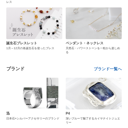
レス
誕生石ブレスレット
ペンダント・ネックレス
1月～12月の各誕生石を使ったブレス
天然石・パワーストーンを一粒から楽しめ
る
ブランド
ブランド一覧へ
迅
P4
日本石×シルバーアクセサリーのブランド
深いブルーで魅了するカイヤナイトジュエ
リー