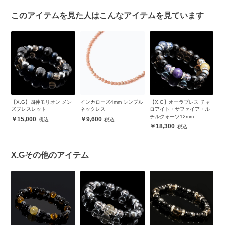
このアイテムを見た人はこんなアイテムを見ています
ア
【X.G】四神モリオン メン
インカローズ4mm シンプル
【X.G】オーラブレス チャ
チ
ズブレスレット
ネックレス
ロアイト・サファイア・ル
イ
チルクォーツ12mm
15,000
9,600
18,300
X.Gその他のアイテム