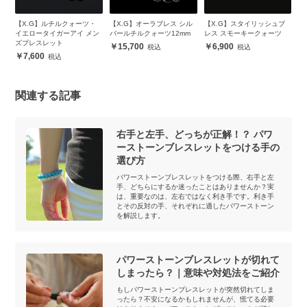
ピ
【X.G】ルチルクォーツ・
【X.G】オーラブレス シル
【X.G】スタイリッシュブ
【
ッ
イエロータイガーアイ メン
バールチルクォーツ12mm
レス スモーキークォーツ
ネ
ズブレスレット
15,700
6,900
7,600
関連する記事
右手と左手、どっちが正解！？ パワ
ーストーンブレスレットをつける手の
選び方
パワーストーンブレスレットをつける際、右手と左
手、どちらにするか迷ったことはありませんか？実
は、重要なのは、左右ではなく利き手です。利き手
とその反対の手、それぞれに適したパワーストーン
を解説します。
パワーストーンブレスレットが切れて
しまったら？｜意味や対処法をご紹介
もしパワーストーンブレスレットが突然切れてしま
ったら？不安になるかもしれませんが、慌てる必要