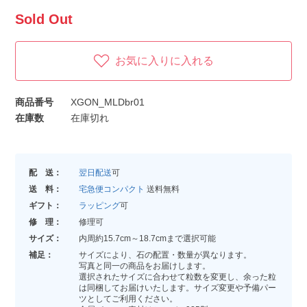
Sold Out
お気に入りに入れる
商品番号
XGON_MLDbr01
在庫数
在庫切れ
配 送：
翌日配送
可
送 料：
宅急便コンパクト
送料無料
ギフト：
ラッピング
可
修 理：
修理可
サイズ：
内周約15.7cm～18.7cmまで選択可能
補足：
サイズにより、石の配置・数量が異なります。
写真と同一の商品をお届けします。
選択されたサイズに合わせて粒数を変更し、余った粒
は同梱してお届けいたします。サイズ変更や予備パー
ツとしてご利用ください。