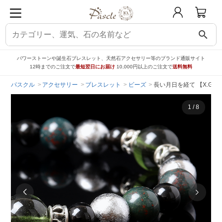
search
パワーストーンや誕生石ブレスレット、天然石アクセサリー等のブランド通販サイト
12時までのご注文で
最短翌日にお届け
10,000円以上のご注文で
送料無料
パスクル
アクセサリー
ブレスレット
ビーズ
長い月日を経て 【X.G
1
/
8