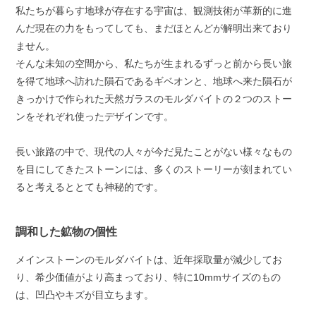
私たちが暮らす地球が存在する宇宙は、観測技術が革新的に進
んだ現在の力をもってしても、まだほとんどが解明出来ており
ません。
そんな未知の空間から、私たちが生まれるずっと前から長い旅
を得て地球へ訪れた隕石であるギベオンと、地球へ来た隕石が
きっかけで作られた天然ガラスのモルダバイトの２つのストー
ンをそれぞれ使ったデザインです。
長い旅路の中で、現代の人々が今だ見たことがない様々なもの
を目にしてきたストーンには、多くのストーリーが刻まれてい
ると考えるととても神秘的です。
調和した鉱物の個性
メインストーンのモルダバイトは、近年採取量が減少してお
り、希少価値がより高まっており、特に10mmサイズのもの
は、凹凸やキズが目立ちます。