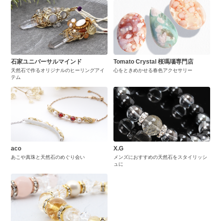
石家ユニバーサルマインド
Tomato Crystal 桜瑪瑙専門店
天然石で作るオリジナルのヒーリングアイ
心をときめかせる春色アクセサリー
テム
aco
X.G
あこや真珠と天然石のめぐり会い
メンズにおすすめの天然石をスタイリッシ
ュに