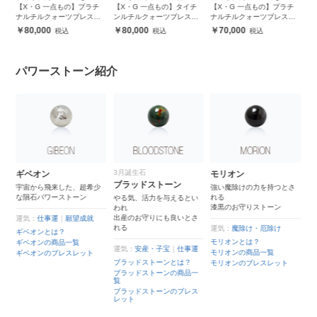
ル
【X・G 一点もの】プラチ
【X・G 一点もの】タイチ
【X・G 一点もの】プラチ
ナルチルクォーツブレスレ
ンルチルクォーツブレスレ
ナルチルクォーツブレスレ
ット
ット
ット
80,000
80,000
70,000
パワーストーン紹介
3月誕生石
ギベオン
モリオン
ブラッドストーン
カ
宇宙から飛来した、超希少
強い魔除けの力を持つとさ
な隕石パワーストーン
れる
やる気、活力を与えるとい
漆黒のお守りストーン
われ
出産のお守りにも良いとさ
運気：
仕事運
｜
願望成就
れる
運気：
魔除け・厄除け
ギベオンとは？
モリオンとは？
ギベオンの商品一覧
運気：
安産・子宝
｜
仕事運
モリオンの商品一覧
ギベオンのブレスレット
ブラッドストーンとは？
ッ
モリオンのブレスレット
ブラッドストーンの商品一
覧
ブラッドストーンのブレス
レット