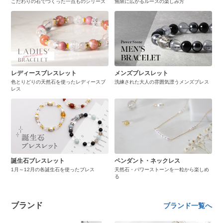
こだわりの石でつくった一点ものシリーズ
無限に広がるルースの楽しみ方
レディースブレスレット
メンズブレスレット
色とりどりの天然石を使ったレディースブ
洗練された大人の雰囲気漂うメンズブレス
レス
誕生石ブレスレット
ペンダント・ネックレス
1月～12月の各誕生石を使ったブレス
天然石・パワーストーンを一粒から楽しめ
る
ブランド
ブランド一覧へ