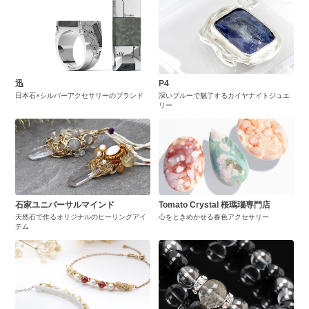
迅
P4
日本石×シルバーアクセサリーのブランド
深いブルーで魅了するカイヤナイトジュエ
リー
石家ユニバーサルマインド
Tomato Crystal 桜瑪瑙専門店
天然石で作るオリジナルのヒーリングアイ
心をときめかせる春色アクセサリー
テム