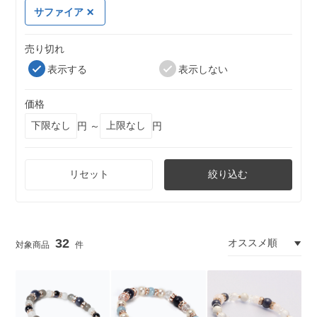
サファイア
売り切れ
表示する
表示しない
価格
円 ～
円
リセット
絞り込む
32