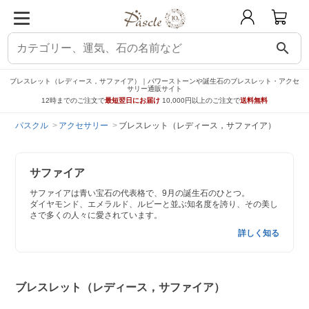
search
ブレスレット（レディース，サファイア）｜パワーストーンや誕生石のブレスレット・アクセ
サリー通販サイト
12時までのご注文で
最短翌日にお届け
10,000円以上のご注文で
送料無料
パスクル
アクセサリー
ブレスレット（レディース，サファイア）
サファイア
サファイアは青い宝石の代表格で、9月の誕生石のひとつ。
ダイヤモンド、エメラルド、ルビーと並ぶ知名度を誇り、その美し
さで多くの人々に愛されています。
詳しく知る
ブレスレット（レディース，サファイア）