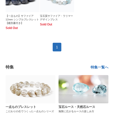
【一点もの】サファイア
宝石質サファイア・ラリマー
12mm シンプルブレスレット
デザインブレス
【鑑別書付き】
Sold Out
Sold Out
1
特集
特集一覧へ
一点ものブレスレット
宝石ルース・天然石ルース
こだわりの石でつくった一点ものシリーズ
無限に広がるルースの楽しみ方