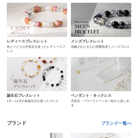
レディースブレスレット
メンズブレスレット
色とりどりの天然石を使ったレディースブ
洗練された大人の雰囲気漂うメンズブレス
レス
誕生石ブレスレット
ペンダント・ネックレス
1月～12月の各誕生石を使ったブレス
天然石・パワーストーンを一粒から楽しめ
る
ブランド
ブランド一覧へ