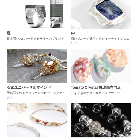
迅
P4
日本石×シルバーアクセサリーのブランド
深いブルーで魅了するカイヤナイトジュエ
リー
石家ユニバーサルマインド
Tomato Crystal 桜瑪瑙専門店
天然石で作るオリジナルのヒーリングアイ
心をときめかせる春色アクセサリー
テム