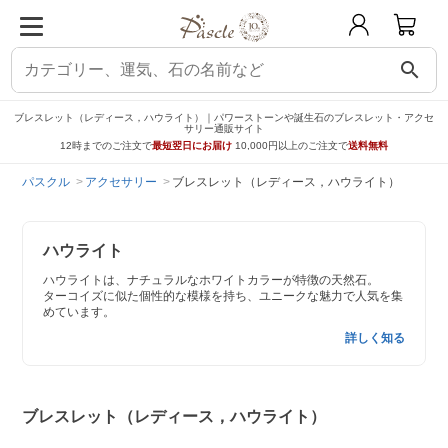
search
ブレスレット（レディース，ハウライト）｜パワーストーンや誕生石のブレスレット・アクセ
サリー通販サイト
12時までのご注文で
最短翌日にお届け
10,000円以上のご注文で
送料無料
パスクル
アクセサリー
ブレスレット（レディース，ハウライト）
ハウライト
ハウライトは、ナチュラルなホワイトカラーが特徴の天然石。
ターコイズに似た個性的な模様を持ち、ユニークな魅力で人気を集
めています。
詳しく知る
ブレスレット（レディース，ハウライト）