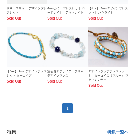
翡翠・ラリマー デザインブレ
4mmカラーブレスレット ロ
【fine】 2mmデザインブレス
スレット
ードナイト・アマゾナイト
レット ハウライト
Sold Out
Sold Out
Sold Out
【fine】 2mmデザインブレス
宝石質サファイア・ラリマー
デザインラップブレスレッ
レット ターコイズ
デザインブレス
ト・ターコイズ（ブルー） ブ
ラウンレザー
Sold Out
Sold Out
Sold Out
1
特集
特集一覧へ