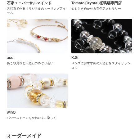
石家ユニバーサルマインド
Tomato Crystal 桜瑪瑙専門店
天然石で作るオリジナルのヒーリングアイ
心をときめかせる春色アクセサリー
テム
aco
X.G
あこや真珠と天然石のめぐり会い
メンズにおすすめの天然石をスタイリッシ
ュに
winQ
パワーストーンをかわいく、楽しく
オーダーメイド