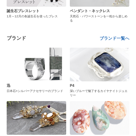
誕生石ブレスレット
ペンダント・ネックレス
1月～12月の各誕生石を使ったブレス
天然石・パワーストーンを一粒から楽しめ
る
ブランド
ブランド一覧へ
迅
P4
日本石×シルバーアクセサリーのブランド
深いブルーで魅了するカイヤナイトジュエ
リー