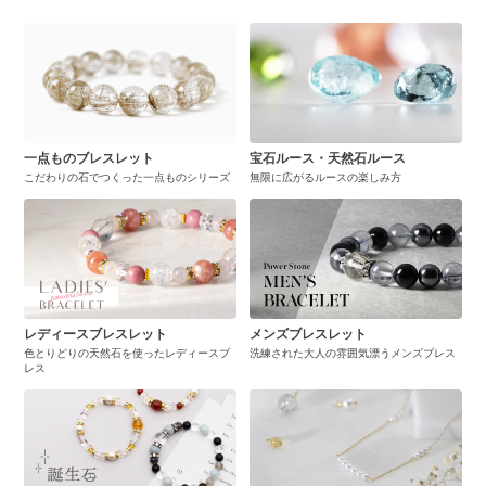
一点ものブレスレット
宝石ルース・天然石ルース
こだわりの石でつくった一点ものシリーズ
無限に広がるルースの楽しみ方
レディースブレスレット
メンズブレスレット
色とりどりの天然石を使ったレディースブ
洗練された大人の雰囲気漂うメンズブレス
レス