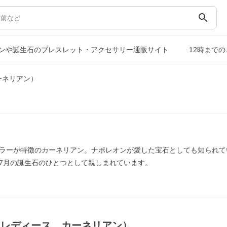
search
ンや誕生石のブレスレット・アクセサリー通販サイト
12時まで
ーネリアン）
ラーが特徴のカーネリアン。ナポレオンが愛した宝石としても知られて
7月の誕生石のひとつとして親しまれています。
（レディース，カーネリアン）