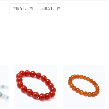
円 ～
円