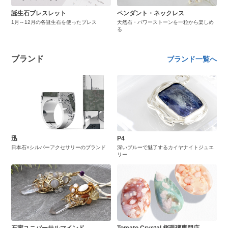
誕生石ブレスレット
ペンダント・ネックレス
1月～12月の各誕生石を使ったブレス
天然石・パワーストーンを一粒から楽しめ
る
ブランド
ブランド一覧へ
迅
P4
日本石×シルバーアクセサリーのブランド
深いブルーで魅了するカイヤナイトジュエ
リー