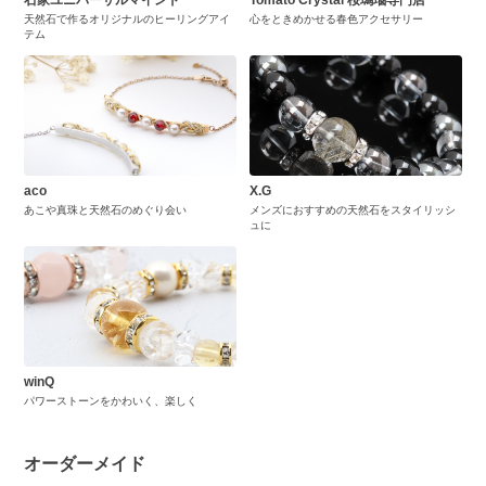
石家ユニバーサルマインド
Tomato Crystal 桜瑪瑙専門店
天然石で作るオリジナルのヒーリングアイ
心をときめかせる春色アクセサリー
テム
aco
X.G
あこや真珠と天然石のめぐり会い
メンズにおすすめの天然石をスタイリッシ
ュに
winQ
パワーストーンをかわいく、楽しく
オーダーメイド