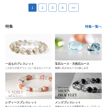
1
2
3
4
>>
特集
特集一覧へ
一点ものブレスレット
宝石ルース・天然石ルース
こだわりの石でつくった一点ものシリーズ
無限に広がるルースの楽しみ方
レディースブレスレット
メンズブレスレット
色とりどりの天然石を使ったレディースブ
洗練された大人の雰囲気漂うメンズブレス