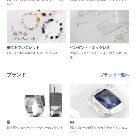
レス
誕生石ブレスレット
ペンダント・ネックレス
1月～12月の各誕生石を使ったブレス
天然石・パワーストーンを一粒から楽しめ
る
ブランド
ブランド一覧へ
迅
P4
日本石×シルバーアクセサリーのブランド
深いブルーで魅了するカイヤナイトジュエ
リー