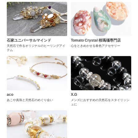
石家ユニバーサルマインド
Tomato Crystal 桜瑪瑙専門店
天然石で作るオリジナルのヒーリングアイ
心をときめかせる春色アクセサリー
テム
aco
X.G
あこや真珠と天然石のめぐり会い
メンズにおすすめの天然石をスタイリッシ
ュに