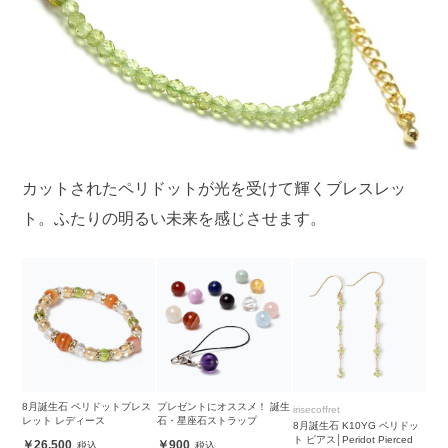
カットされたペリドットが光を受けて輝くブレスレッ
ト。ふたりの明るい未来を感じさせます。
8月誕生石 ペリドットブレス
プレゼントにオススメ！ 誕生
irisecoffret
レット レディース
石・星座石ストラップ
8月誕生石 K10YG ペリドッ
ト ピアス│Peridot Pierced
26,500
900