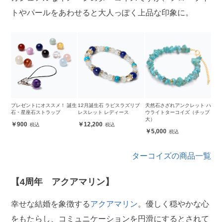
トやパールをあわせると大人っぽく上品な印象に。
プレゼントにオススメ！ 誕生
12月誕生石 ラピスラズリブ
天然石さざれアンクレット ハ
石・星座石ストラップ
レスレット レディース
ウライトターコイズ（チップ
大）
900
12,200
5,000
ターコイズの商品一覧
【4周年 アクアマリン】
幸せな結婚を象徴する
アクアマリン
。優しく穏やかな心
をもたらし、コミュニケーションを円滑にするとされて