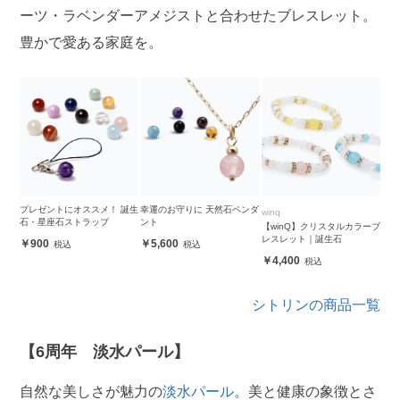
ーツ・ラベンダーアメジストと合わせたブレスレット。
豊かで愛ある家庭を。
プレゼントにオススメ！ 誕生
幸運のお守りに 天然石ペンダ
winq
石・星座石ストラップ
ント
【winQ】クリスタルカラーブ
レスレット｜誕生石
900
5,600
4,400
シトリンの商品一覧
【6周年 淡水パール】
自然な美しさが魅力の
淡水パール
。美と健康の象徴とさ