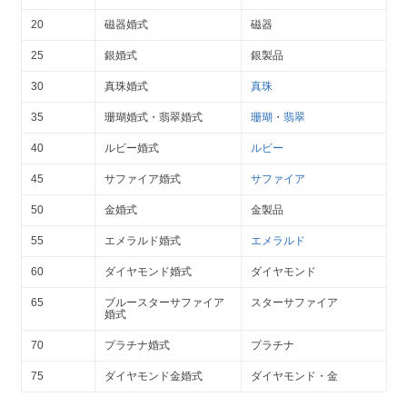
20
磁器婚式
磁器
25
銀婚式
銀製品
30
真珠婚式
真珠
35
珊瑚婚式・翡翠婚式
珊瑚
・
翡翠
40
ルビー婚式
ルビー
45
サファイア婚式
サファイア
50
金婚式
金製品
55
エメラルド婚式
エメラルド
60
ダイヤモンド婚式
ダイヤモンド
65
ブルースターサファイア
スターサファイア
婚式
70
プラチナ婚式
プラチナ
75
ダイヤモンド金婚式
ダイヤモンド・金