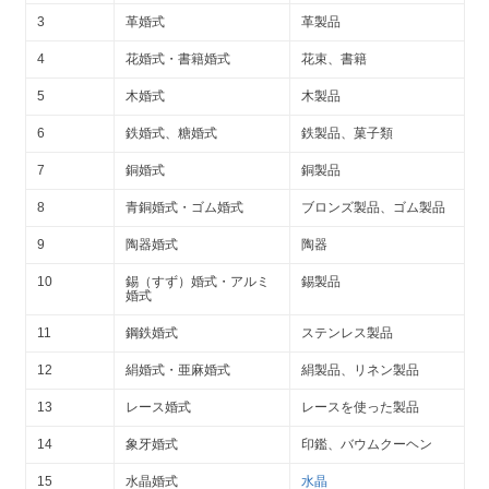
3
革婚式
革製品
4
花婚式・書籍婚式
花束、書籍
5
木婚式
木製品
6
鉄婚式、糖婚式
鉄製品、菓子類
7
銅婚式
銅製品
8
青銅婚式・ゴム婚式
ブロンズ製品、ゴム製品
9
陶器婚式
陶器
10
錫（すず）婚式・アルミ
錫製品
婚式
11
鋼鉄婚式
ステンレス製品
12
絹婚式・亜麻婚式
絹製品、リネン製品
13
レース婚式
レースを使った製品
14
象牙婚式
印鑑、バウムクーヘン
15
水晶婚式
水晶