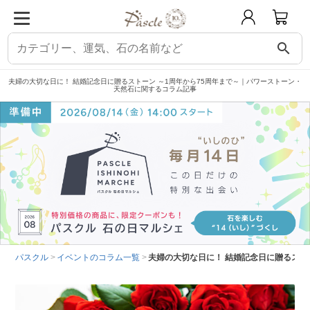
search
夫婦の大切な日に！ 結婚記念日に贈るストーン ～1周年から75周年まで～｜パワーストーン・
天然石に関するコラム記事
パスクル
イベントのコラム一覧
夫婦の大切な日に！ 結婚記念日に贈るストー