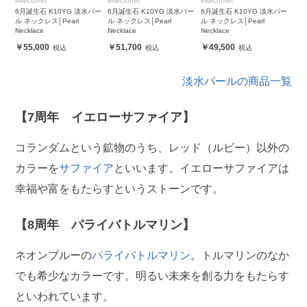
irisecoffret
irisecoffret
irisecoffret
6月誕生石 K10YG 淡水パー
6月誕生石 K10YG 淡水パー
6月誕生石 K10YG 淡水パー
ル ネックレス│Pearl
ル ネックレス│Pearl
ル ネックレス│Pearl
Necklace
Necklace
Necklace
55,000
51,700
49,500
淡水パールの商品一覧
【7周年 イエローサファイア】
コランダムという鉱物のうち、レッド（ルビー）以外の
カラーを
サファイア
といいます。イエローサファイアは
幸福や富をもたらすというストーンです。
【8周年 パライバトルマリン】
ネオンブルーの
パライバトルマリン
。トルマリンのなか
でも希少なカラーです。明るい未来を創る力をもたらす
といわれています。