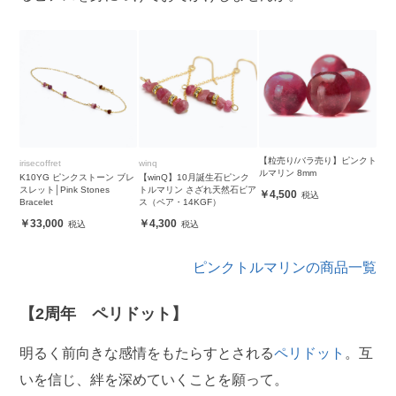
【粒売り/バラ売り】ピンクト
irisecoffret
winq
ルマリン 8mm
K10YG ピンクストーン ブレ
【winQ】10月誕生石ピンク
スレット│Pink Stones
トルマリン さざれ天然石ピア
4,500
Bracelet
ス（ペア・14KGF）
33,000
4,300
ピンクトルマリンの商品一覧
【2周年 ペリドット】
明るく前向きな感情をもたらすとされる
ペリドット
。互
いを信じ、絆を深めていくことを願って。