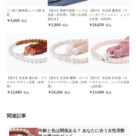
二つ折り数珠袋 レース調 水
【彩や】黒硝子真珠 シンプル
【彩や】 京念珠 藤雲石（ラ
色
念珠（女性用）【選べる念珠
ベンダーアメジスト） シンプ
袋付き】
ル念珠（女性用）
3,000
2,800
26,830
【彩や】京念珠 屋久杉・クリ
【彩や】京念珠 珊瑚・ローズ
【彩や】 京念珠 紅水晶（ロ
スタル デザイン念珠（女性
クォーツデザイン念珠（女性
ーズクォーツ） シンプル念珠
用）
用）
（女性用）
13,660
24,260
13,060
関連記事
年齢と色は関係ある？ あなたに合う女性用数