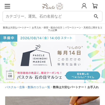
search
数珠は大切なパートナー！ お手入れ・保管・処分の仕方｜パワーストーン・天然石に関するコ
ラム記事
パスクル
念珠・数珠のコラム一覧
数珠は大切なパートナー！ お手入れ・保