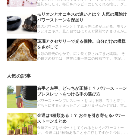
巡礼をしたり、毎日をハッピーにしてくれる推し。グッ
ズ集めもその一環です。 実は、パスクルのオーダーメ
イドでも、推しブレスレットを簡単につくることができ
モリオンとオニキスの違いとは？ 人気の魔除け
るんです。
パワーストーンを深掘り
黒のパワーストーンとして真っ先に名が上がる、モリオ
ンとオニキス。見た目ではほとんど区別できませんが、
異なる鉱物とされています。 どちらも魔除け・厄除け
の力をもつと信じられ、パワーストーンブレスレットに
瑪瑙アクセサリーで光る個性。自分だけの模様
は欠かせない存在です。
をさがして
人類の歴史のなかで、広く長く愛されてきた瑪瑙。 そ
の最大の魅力は、世界に唯一無二の模様です。 本記事
では、瑪瑙の詳細とおすすめのアクセサリーを紹介しま
す。
人気の記事
右手と左手、どっちが正解！？ パワーストーン
ブレスレットをつける手の選び方
パワーストーンブレスレットをつける際、右手と左手、
どちらにするか迷ったことはありませんか？実は、重要
なのは、左右ではなく利き手です。利き手とその反対の
手、それぞれに適したパワーストーンを解説します。
金運は4種類ある！？ お金を引き寄せるパワー
ストーンまとめ
金運アップをサポートしてくれるというパワーストー
ン。 金運には4種類あることをご存じですか？ 今回、誰