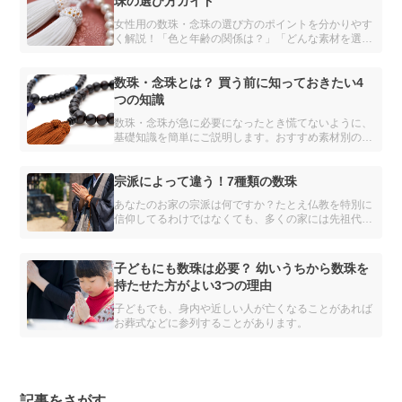
珠の選び方ガイド
女性用の数珠・念珠の選び方のポイントを分かりやす
く解説！「色と年齢の関係は？」「どんな素材を選べ
ばいいの？」種類や素材別のおすすめを紹介し、あな
たにぴったりの数珠を見つけるお手伝いをします。自
分だけの数珠をオーダーメイドできるサービスも。
数珠・念珠とは？ 買う前に知っておきたい4
つの知識
数珠・念珠が急に必要になったとき慌てないように、
基礎知識を簡単にご説明します。おすすめ素材別の略
式念珠もご紹介。自分に合った念珠を探すお手伝い
に。
宗派によって違う！7種類の数珠
あなたのお家の宗派は何ですか？たとえ仏教を特別に
信仰してるわけではなくても、多くの家には先祖代々
の宗派があります。
子どもにも数珠は必要？ 幼いうちから数珠を
持たせた方がよい3つの理由
子どもでも、身内や近しい人が亡くなることがあれば
お葬式などに参列することがあります。
記事をさがす