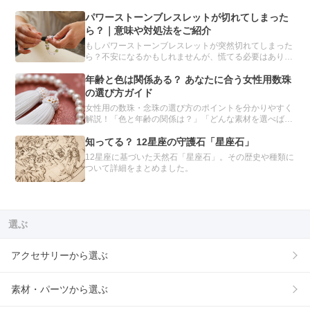
もが手に入れたい金運を強化してくれるパワーストーン
を、目的別にまとめました。「金運を上げたい」と願う
パワーストーンブレスレットが切れてしまった
人は必読です。
ら？｜意味や対処法をご紹介
もしパワーストーンブレスレットが突然切れてしまった
ら？不安になるかもしれませんが、慌てる必要はありま
せん。パワーストーンブレスレットが切れてしまう理由
や、切れたときの対処方法について、分かりやすくご紹
年齢と色は関係ある？ あなたに合う女性用数珠
介します。
の選び方ガイド
女性用の数珠・念珠の選び方のポイントを分かりやすく
解説！「色と年齢の関係は？」「どんな素材を選べばい
いの？」種類や素材別のおすすめを紹介し、あなたにぴ
ったりの数珠を見つけるお手伝いをします。自分だけの
知ってる？ 12星座の守護石「星座石」
数珠をオーダーメイドできるサービスも。
12星座に基づいた天然石「星座石」。その歴史や種類に
ついて詳細をまとめました。
選ぶ
アクセサリーから選ぶ
素材・パーツから選ぶ