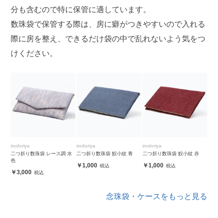
分も含むので特に保管に適しています。
数珠袋で保管する際は、房に癖がつきやすいので入れる
際に房を整え、できるだけ袋の中で乱れないよう気をつ
けください。
irodoriya
irodoriya
irodoriya
二つ折り数珠袋 レース調 水
二つ折り数珠袋 鮫小紋 青
二つ折り数珠袋 鮫小紋 赤
色
1,000
1,000
3,000
念珠袋・ケースをもっと見る