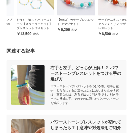
ゾ
おうちで楽しくパワースト
【winQ】カラーブレスレッ
サードオニキス・オレンジ
タ
ーン【スターターキット】
ト アマゾナイト
アベンチュリン デザインブ
ト
ブレスレット作りセット
レスレット
6,200
13,500
6,500
関連する記事
右手と左手、どっちが正解！？ パワ
ーストーンブレスレットをつける手の
選び方
パワーストーンブレスレットをつける際、右手と左
手、どちらにするか迷ったことはありませんか？実
は、重要なのは、左右ではなく利き手です。利き手
とその反対の手、それぞれに適したパワーストーン
を解説します。
パワーストーンブレスレットが切れて
しまったら？｜意味や対処法をご紹介