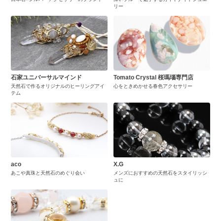
リー
石家ユニバーサルマインド
Tomato Crystal 桜瑪瑙専門店
天然石で作るオリジナルのヒーリングアイ
心をときめかせる春色アクセサリー
テム
aco
X.G
あこや真珠と天然石のめぐり会い
メンズにおすすめの天然石をスタイリッシ
ュに