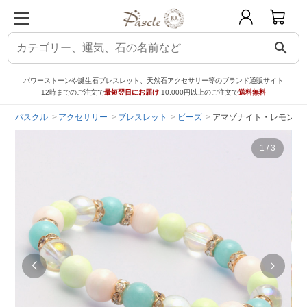
search
パワーストーンや誕生石ブレスレット、天然石アクセサリー等のブランド通販サイト
12時までのご注文で
最短翌日にお届け
10,000円以上のご注文で
送料無料
パスクル
アクセサリー
ブレスレット
ビーズ
アマゾナイト・レモンク
1
/
3