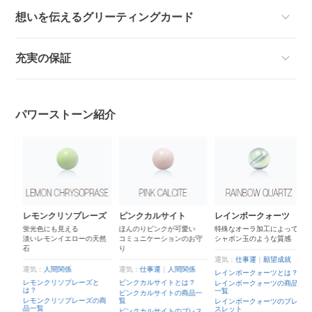
想いを伝えるグリーティングカード
充実の保証
パワーストーン紹介
レモンクリソプレーズ
ピンクカルサイト
レインボークォーツ
蛍光色にも見える
ほんのりピンクが可愛い
特殊なオーラ加工によって
に
淡いレモンイエローの天然
コミュニケーションのお守
シャボン玉のような質感
石
り
運気：
仕事運
｜
願望成就
運気：
人間関係
運気：
仕事運
｜
人間関係
レインボークォーツとは？
レモンクリソプレーズと
ピンクカルサイトとは？
レインボークォーツの商品
は？
一覧
ピンクカルサイトの商品一
ッ
レモンクリソプレーズの商
覧
レインボークォーツのブレ
品一覧
スレット
ピンクカルサイトのブレス