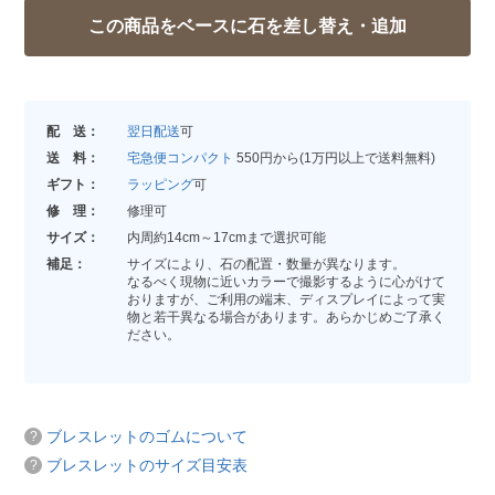
配 送：
翌日配送
可
送 料：
宅急便コンパクト
550円から(1万円以上で送料無料)
ギフト：
ラッピング
可
修 理：
修理可
サイズ：
内周約14cm～17cmまで選択可能
補足：
サイズにより、石の配置・数量が異なります。
なるべく現物に近いカラーで撮影するように心がけて
おりますが、ご利用の端末、ディスプレイによって実
物と若干異なる場合があります。あらかじめご了承く
ださい。
ブレスレットのゴムについて
ブレスレットのサイズ目安表