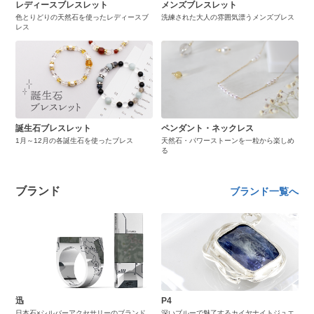
レディースブレスレット
メンズブレスレット
色とりどりの天然石を使ったレディースブ
洗練された大人の雰囲気漂うメンズブレス
レス
誕生石ブレスレット
ペンダント・ネックレス
1月～12月の各誕生石を使ったブレス
天然石・パワーストーンを一粒から楽しめ
る
ブランド
ブランド一覧へ
迅
P4
日本石×シルバーアクセサリーのブランド
深いブルーで魅了するカイヤナイトジュエ