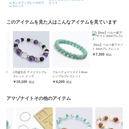
レモンクリソプレーズのブ
レット
レスレット
このアイテムを見た人はこんなアイテムを見ています
【fine】ペルー産アマゾナイ
ト 4mmブレスレット
7,300
ズ
2月誕生石 アメジストブレ
ブルークォーツァイト8mm
スレット メンズ
シンプルブレスレット
10,100
4,200
アマゾナイトその他のアイテム