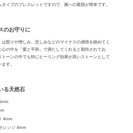
ムタイプのブレスレットですので、腕への着脱が簡単です。
スのお守りに
」は怒りや憎しみ、悲しみなどのマイナスの感情を鎮めてく
に心の中を「愛と平和」で満たしてくれると期待されてお
ストーンの中でも特にヒーリング効果が高いストーンとして
います。
いる天然石
6mm
mm
ラ
4mm
オレンジ
4mm