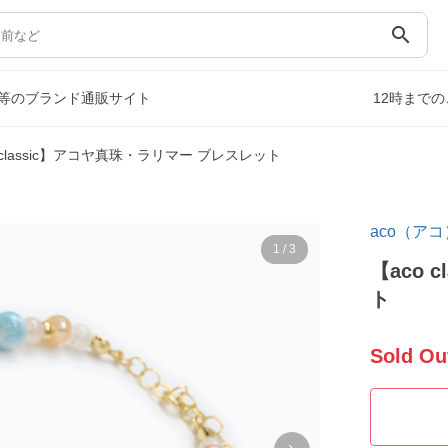
search
等のブランド通販サイト
12時まで
 classic】アコヤ真珠・ラリマー ブレスレット
aco（アコ
1
/
3
【aco
ト
Sold Ou