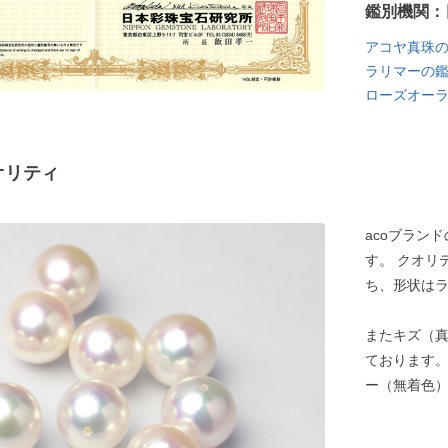
鑑別機関：
アコヤ真珠
ラリマーの
ローズオー
オリティ
acoブラン
す。 クオリ
ち、形状は
またキズ（
ております。
ー（無着色