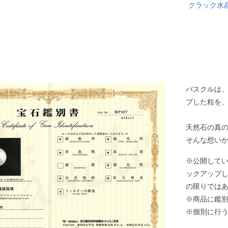
クラック水
パスクルは
プした粒を
天然石の真
そんな想い
※公開して
ックアップ
の限りでは
※商品に鑑
※個別に行