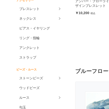
アクセサリー
アンバー・フローライ
ザインブレスレット
アメジスト各種
ブレスレット
10,200
アメジスト
ネックレス
ラベンダーアメジスト
ピアス・イヤリング
グリーンアメジスト
ケープアメジスト
リング・指輪
アメジストエレスチャ
アンクレット
ル
アメトリン
ストラップ
アラゴナイト
ビーズ・ルース
ブルーフロー
アンバー
ストーンビーズ
アンモライト
ウッドビーズ
出雲石
一位
ルース
インカローズ
勾玉