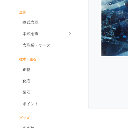
インプレッションストーン
イーグルアイ
念珠
ヴァーダイト
略式念珠
エメラルド
本式念珠
エンジェライト
念珠袋・ケース
エンジェルシリカ
オニキス各種
標本・原石
ブラックオニキス
鉱物
ホワイトオニキス
化石
オパール各種
隕石
ピンクオパール
ポイント
ブラックマトリックス
オパール
イエローオパール
グッズ
ドラゴンアイ
さざれ