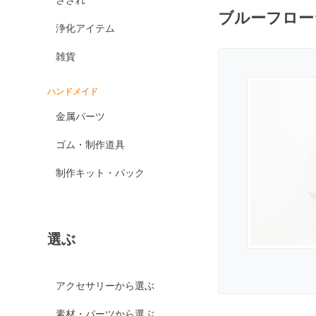
ブルーフロー
オブシディアン各種
浄化アイテム
ゴールデンオブシディ
アン
雑貨
シルバーオブシディア
ン
ハンドメイド
スパイダーウェブオブ
金属パーツ
シディアン
スノーフレークオブシ
ゴム・制作道具
ディアン
制作キット・パック
マホガニーオブシディ
アン
ミッドナイトレースオ
ブシディアン
選ぶ
ブラックアイスオブシ
ディアン
カイヤナイト
アクセサリーから選ぶ
神居古潭石
素材・パーツから選ぶ