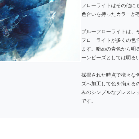
フローライトはその他に
色合いを持ったカラーが
ブルーフローライトは、
フローライトが多くの色
ます。暗めの青色から明
ーンビーズとしては明る
採掘された時点で様々な
ズへ加工して色を揃える
みのシンプルなブレスレ
です。