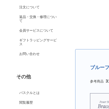
オレンジガーネット
注文について
グリーンガーネット
返品・交換・修理につい
て
ロードライトガーネッ
ト
会員サービスについて
京都オパール
ギフトラッピングサービ
クイーンコンクシェル
ス
クォンタムクアトロシリカ
お問い合わせ
クォーツァイト各種
グリーンクォーツァイ
ブルー
ト
その他
ブルークォーツァイト
3
鞍馬石
クリスタル各種
パスクルとは
クリスタル（本水晶）
閲覧履歴
山梨水晶