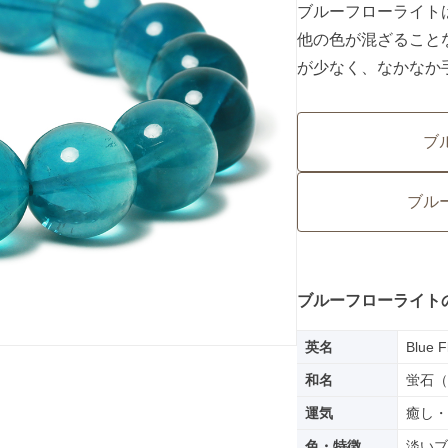
ブルーフローライト
他の色が混ざること
が少なく、なかなか
ブ
ブル
ブルーフローライト
英名
Blue F
和名
蛍石（
運気
癒し・
色・特徴
淡いブ