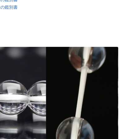
トの鑑別書