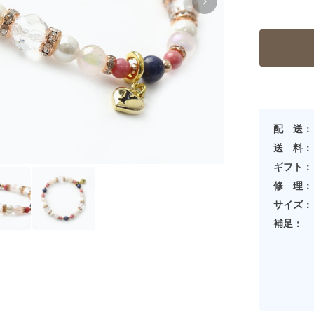
配 送：
送 料：
ギフト：
修 理：
サイズ：
補足：