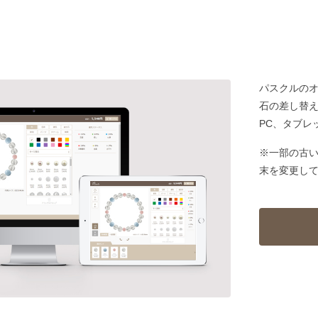
パスクルの
石の差し替
PC、タブレ
※一部の古
末を変更し