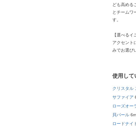
ども高める
とチームワ
す。
【選べるイ
アクセント
みでお選び
使用して
クリスタル
サファイア
ローズオー
貝パール
6
ロードナイ