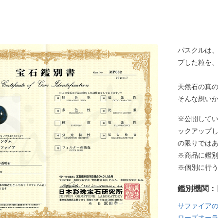
パスクルは
プした粒を
天然石の真
そんな想い
※公開して
ックアップ
の限りでは
※商品に鑑
※個別に行
鑑別機関：
サファイア
ローズオー