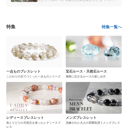
誕生石でも、商品や企業によってその誕生石は異な
ります。一体どこの誰が考えたものなのでしょう
か。
特集
特集一覧へ
一点ものブレスレット
宝石ルース・天然石ルース
こだわりの石でつくった一点ものシリーズ
無限に広がるルースの楽しみ方
レディースブレスレット
メンズブレスレット
色とりどりの天然石を使ったレディースブ
洗練された大人の雰囲気漂うメンズブレス
レス