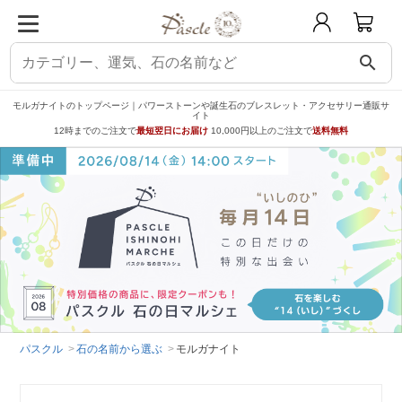
search
モルガナイトのトップページ｜パワーストーンや誕生石のブレスレット・アクセサリー通販サ
イト
12時までのご注文で
最短翌日にお届け
10,000円以上のご注文で
送料無料
パスクル
石の名前から選ぶ
モルガナイト