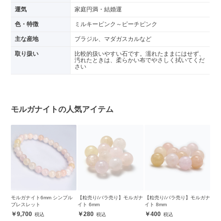
運気
家庭円満・結婚運
色・特徴
ミルキーピンク～ピーチピンク
主な産地
ブラジル、マダガスカルなど
取り扱い
比較的扱いやすい石です。濡れたままにはせず、
汚れたときは、柔らかい布でやさしく拭いてくだ
さい
モルガナイトの人気アイテム
モルガナイト6mm シンプル
【粒売り/バラ売り】モルガナ
【粒売り/バラ売り】モルガナ
ブレスレット
イト 6mm
イト 8mm
9,700
280
400