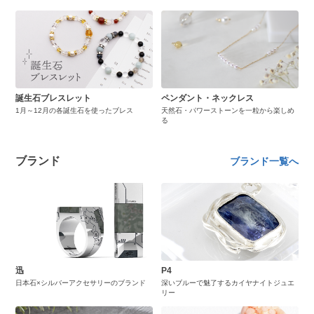
誕生石ブレスレット
ペンダント・ネックレス
1月～12月の各誕生石を使ったブレス
天然石・パワーストーンを一粒から楽しめ
る
ブランド
ブランド一覧へ
迅
P4
日本石×シルバーアクセサリーのブランド
深いブルーで魅了するカイヤナイトジュエ
リー