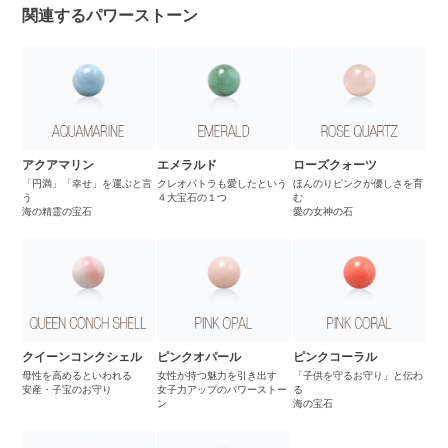
関連するパワーストーン
アクアマリン
エメラルド
ローズクォーツ
「円満」「幸せ」を運ぶと言
クレオパトラも愛したという
ほんのりピンクが優しさを育
う
４大宝石の１つ
む
海の精霊の宝石
愛の女神の石
クイーンコンクシェル
ピンクオパール
ピンクコーラル
母性を高めるといわれる
女性が持つ魅力を引き出す
「子供を守るお守り」と伝わ
安産・子宝のお守り
女子力アップのパワーストー
る
ン
海の宝石