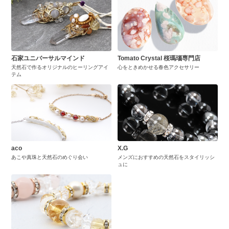
石家ユニバーサルマインド
Tomato Crystal 桜瑪瑙専門店
天然石で作るオリジナルのヒーリングアイ
心をときめかせる春色アクセサリー
テム
aco
X.G
あこや真珠と天然石のめぐり会い
メンズにおすすめの天然石をスタイリッシ
ュに