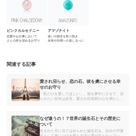
ピンクカルセドニー
アマゾナイト
恋愛やお仕事において
迷いや雑念を取り除き
人との絆を深めるお守り
未来や目標への道しるべに
関連する記事
愛され沼らせ、恋の石。彼を虜にさせる幸
せのお守り
「私だけを愛してほしい」。彼を夢中にさせて、沼
らせたい女性は必見。愛され症候群の心を満たして
くれそうなパワーストーンを紹介します。
なぜ違うの！？世界の誕生石とその歴史に
ついて
生まれた月に当てはめられた誕生石を、自分の守護
石として身につける最も主流な選び方となっている