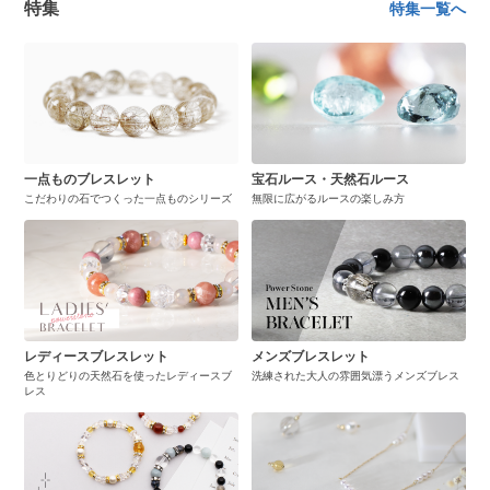
特集
特集一覧へ
一点ものブレスレット
宝石ルース・天然石ルース
こだわりの石でつくった一点ものシリーズ
無限に広がるルースの楽しみ方
レディースブレスレット
メンズブレスレット
色とりどりの天然石を使ったレディースブ
洗練された大人の雰囲気漂うメンズブレス
レス