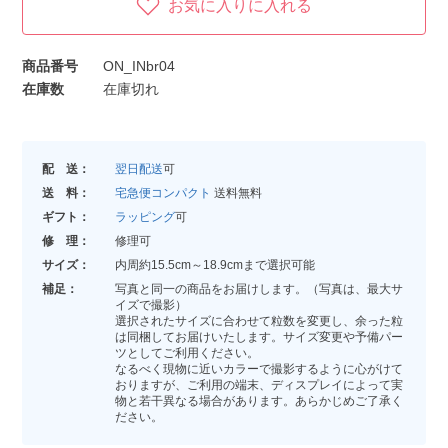
お気に入りに入れる
商品番号
ON_INbr04
在庫数
在庫切れ
配 送：
翌日配送
可
送 料：
宅急便コンパクト
送料無料
ギフト：
ラッピング
可
修 理：
修理可
サイズ：
内周約15.5cm～18.9cmまで選択可能
補足：
写真と同一の商品をお届けします。（写真は、最大サ
イズで撮影）
選択されたサイズに合わせて粒数を変更し、余った粒
は同梱してお届けいたします。サイズ変更や予備パー
ツとしてご利用ください。
なるべく現物に近いカラーで撮影するように心がけて
おりますが、ご利用の端末、ディスプレイによって実
物と若干異なる場合があります。あらかじめご了承く
ださい。