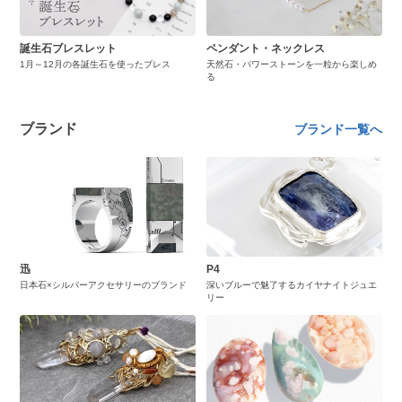
誕生石ブレスレット
ペンダント・ネックレス
1月～12月の各誕生石を使ったブレス
天然石・パワーストーンを一粒から楽しめ
る
ブランド
ブランド一覧へ
迅
P4
日本石×シルバーアクセサリーのブランド
深いブルーで魅了するカイヤナイトジュエ
リー