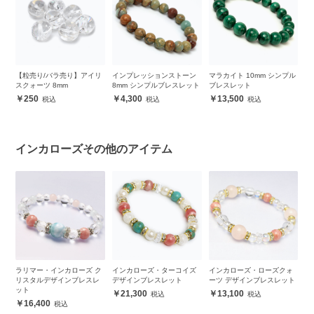
ジ
【粒売り/バラ売り】アイリ
インプレッションストーン
マラカイト 10mm シンプル
ホ
ブ
スクォーツ 8mm
8mm シンプルブレスレット
ブレスレット
1
ト
250
4,300
13,500
インカローズその他のアイテム
）
ラリマー・インカローズ ク
インカローズ・ターコイズ
インカローズ・ローズクォ
イ
ィ
リスタルデザインブレスレ
デザインブレスレット
ーツ デザインブレスレット
ア
ット
レ
21,300
13,100
16,400