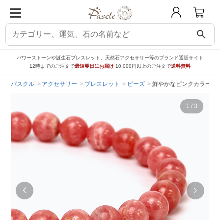
search
パワーストーンや誕生石ブレスレット、天然石アクセサリー等のブランド通販サイト
12時までのご注文で
最短翌日にお届け
10,000円以上のご注文で
送料無料
パスクル
アクセサリー
ブレスレット
ビーズ
鮮やかなピンクカラー 【
1
/
3