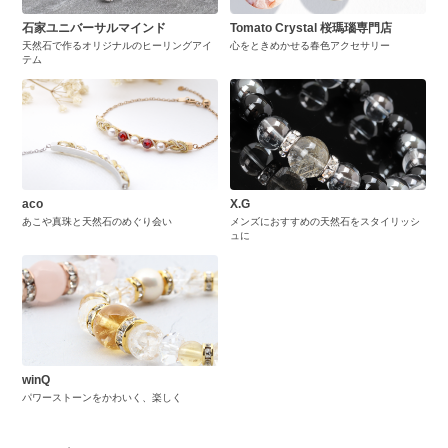
石家ユニバーサルマインド
Tomato Crystal 桜瑪瑙専門店
天然石で作るオリジナルのヒーリングアイ
心をときめかせる春色アクセサリー
テム
aco
X.G
あこや真珠と天然石のめぐり会い
メンズにおすすめの天然石をスタイリッシ
ュに
winQ
パワーストーンをかわいく、楽しく