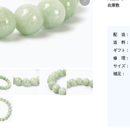
在庫数
配 送：
送 料：
ギフト：
修 理：
サイズ：
補足：