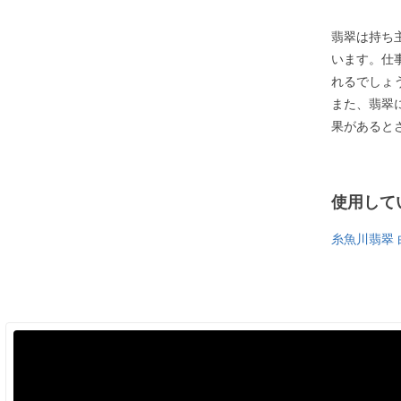
翡翠は持ち
います。仕
れるでしょ
また、翡翠
果があると
使用して
糸魚川翡翠 