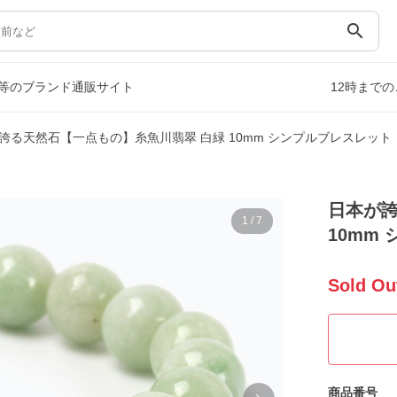
search
等のブランド通販サイト
12時まで
誇る天然石【一点もの】糸魚川翡翠 白緑 10mm シンプルブレスレット
日本が誇
1
/
7
10mm
Sold Ou
商品番号