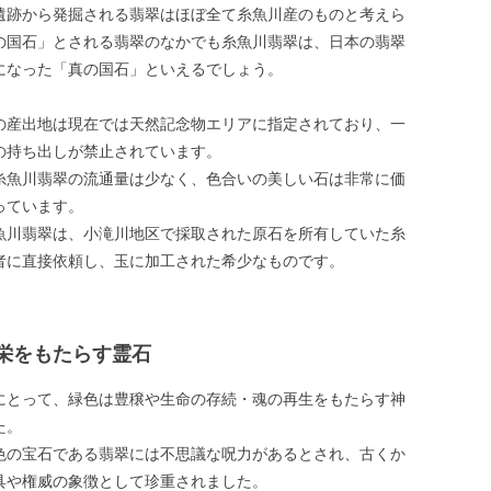
遺跡から発掘される翡翠はほぼ全て糸魚川産のものと考えら
の国石」とされる翡翠のなかでも糸魚川翡翠は、日本の翡翠
になった「真の国石」といえるでしょう。
の産出地は現在では天然記念物エリアに指定されており、一
の持ち出しが禁止されています。
糸魚川翡翠の流通量は少なく、色合いの美しい石は非常に価
っています。
魚川翡翠は、小滝川地区で採取された原石を所有していた糸
者に直接依頼し、玉に加工された希少なものです。
栄をもたらす霊石
にとって、緑色は豊穣や生命の存続・魂の再生をもたらす神
た。
色の宝石である翡翠には不思議な呪力があるとされ、古くか
具や権威の象徴として珍重されました。