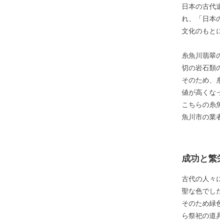
日本の古代
れ、「日本
文化のもと
糸魚川翡翠
切の岩石類
そのため、
値が高くな
こちらの糸
魚川市の業
成功と繁
古代の人々
聖な色でし
そのため緑
ら祭祀の道