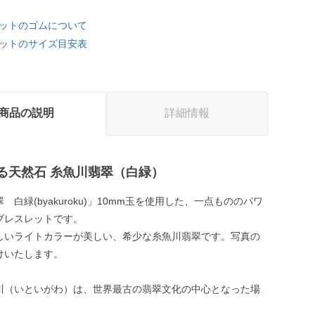
ットのゴムについて
ットのサイズ目安表
商品の説明
詳細情報
る天然石 糸魚川翡翠（白緑）
 白緑(byakuroku)」10mm玉を使用した、一点もののパワ
ブレスレットです。
しいライトカラーが美しい、希少な糸魚川翡翠です。写真の
けいたします。
川（いといがわ）は、世界最古の翡翠文化の中心となった場