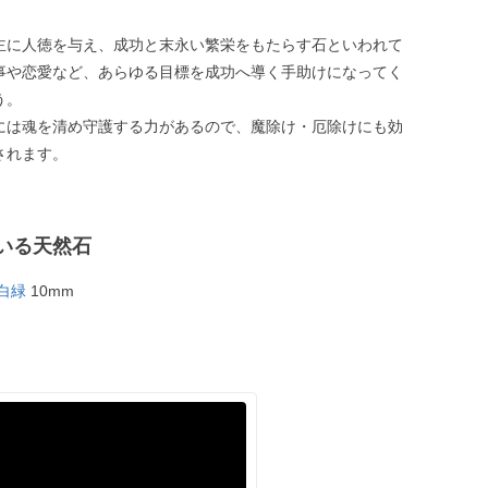
主に人徳を与え、成功と末永い繁栄をもたらす石といわれて
事や恋愛など、あらゆる目標を成功へ導く手助けになってく
う。
には魂を清め守護する力があるので、魔除け・厄除けにも効
されます。
いる天然石
白緑
10mm