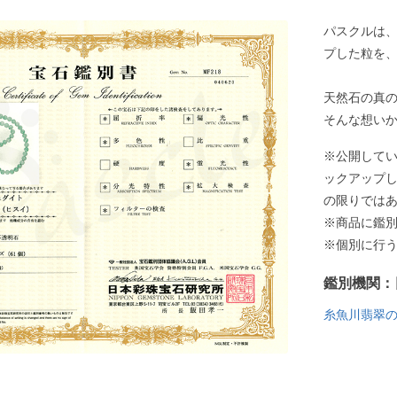
パスクルは
プした粒を
天然石の真
そんな想い
※公開して
ックアップ
の限りでは
※商品に鑑
※個別に行
鑑別機関：
糸魚川翡翠