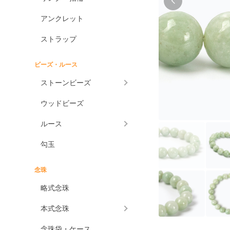
アンクレット
ストラップ
ビーズ・ルース
ストーンビーズ
ウッドビーズ
ルース
勾玉
念珠
略式念珠
本式念珠
念珠袋・ケース