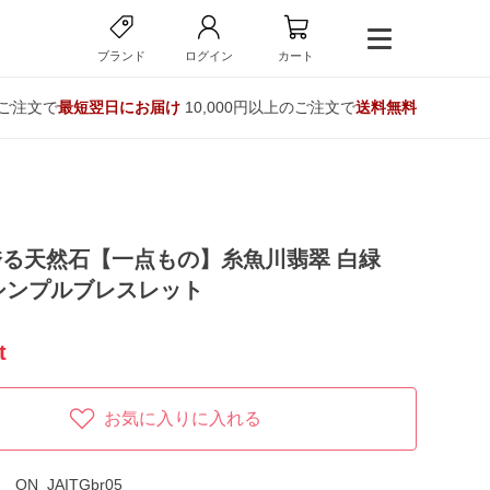
ブランド
ログイン
カート
のご注文で
最短翌日にお届け
10,000円以上のご注文で
送料無料
る天然石【一点もの】糸魚川翡翠 白緑
 シンプルブレスレット
t
お気に入りに入れる
ON_JAITGbr05