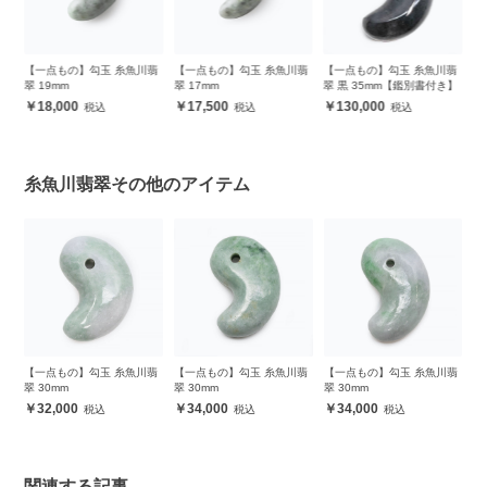
翡
【一点もの】勾玉 糸魚川翡
【一点もの】勾玉 糸魚川翡
【一点もの】糸魚川翡翠・
【
翠 17mm
翠 黒 35mm【鑑別書付き】
インペリアルトパーズ デザ
1
インブレスレット
17,500
130,000
98,000
糸魚川翡翠その他のアイテム
翡
【一点もの】勾玉 糸魚川翡
【一点もの】勾玉 糸魚川翡
【一点もの】勾玉 糸魚川翡
【
翠 30mm
翠 30mm
翠 30mm
翠
34,000
34,000
33,000
関連する記事