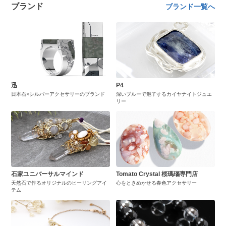
ブランド
ブランド一覧へ
迅
P4
日本石×シルバーアクセサリーのブランド
深いブルーで魅了するカイヤナイトジュエ
リー
石家ユニバーサルマインド
Tomato Crystal 桜瑪瑙専門店
天然石で作るオリジナルのヒーリングアイ
心をときめかせる春色アクセサリー
テム