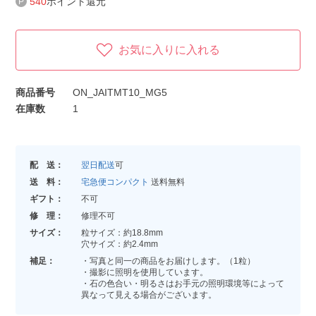
540
ポイント還元
お気に入りに入れる
商品番号
ON_JAITMT10_MG5
在庫数
1
配 送：
翌日配送
可
送 料：
宅急便コンパクト
送料無料
ギフト：
不可
修 理：
修理不可
サイズ：
粒サイズ：約18.8mm
穴サイズ：約2.4mm
補足：
・写真と同一の商品をお届けします。（1粒）
・撮影に照明を使用しています。
・石の色合い・明るさはお手元の照明環境等によって
異なって見える場合がございます。