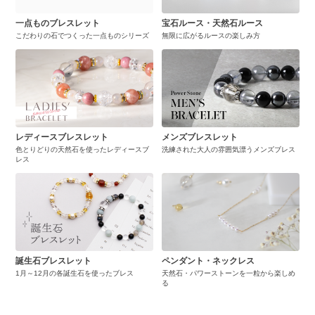
一点ものブレスレット
宝石ルース・天然石ルース
こだわりの石でつくった一点ものシリーズ
無限に広がるルースの楽しみ方
レディースブレスレット
メンズブレスレット
色とりどりの天然石を使ったレディースブ
洗練された大人の雰囲気漂うメンズブレス
レス
誕生石ブレスレット
ペンダント・ネックレス
1月～12月の各誕生石を使ったブレス
天然石・パワーストーンを一粒から楽しめ
る