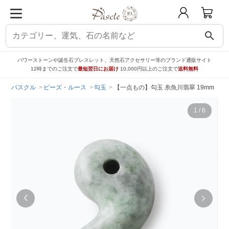
search
パワーストーンや誕生石ブレスレット、天然石アクセサリー等のブランド通販サイト
12時までのご注文で
最短翌日にお届け
10,000円以上のご注文で
送料無料
パスクル
ビーズ・ルース
勾玉
【一点もの】勾玉 糸魚川翡翠 19mm
1
/
6