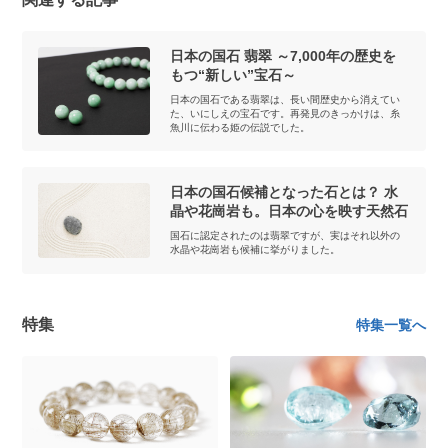
日本の国石 翡翠 ～7,000年の歴史を
もつ“新しい”宝石～
日本の国石である翡翠は、長い間歴史から消えてい
た、いにしえの宝石です。再発見のきっかけは、糸
魚川に伝わる姫の伝説でした。
日本の国石候補となった石とは？ 水
晶や花崗岩も。日本の心を映す天然石
国石に認定されたのは翡翠ですが、実はそれ以外の
水晶や花崗岩も候補に挙がりました。
特集
特集一覧へ