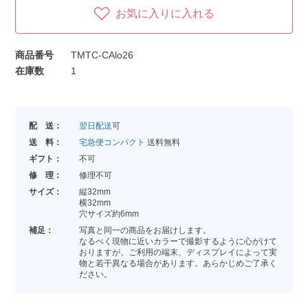
お気に入りに入れる
商品番号
TMTC-CAlo26
在庫数
1
配 送：
翌日配送
可
送 料：
宅急便コンパクト
送料無料
ギフト：
不可
修 理：
修理不可
サイズ：
縦32mm
横32mm
穴サイズ約6mm
補足：
写真と同一の商品をお届けします。
なるべく現物に近いカラーで撮影するように心がけて
おりますが、ご利用の端末、ディスプレイによって実
物と若干異なる場合があります。あらかじめご了承く
ださい。