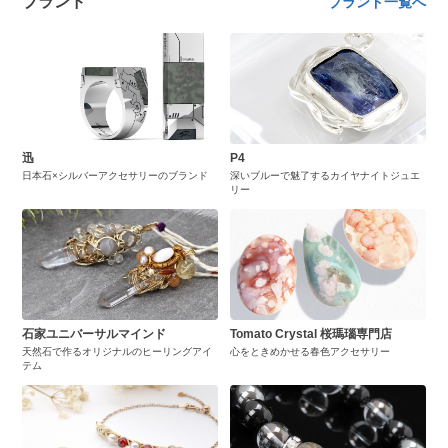
ブランド
ブランド一覧へ
迅
P4
日本石×シルバーアクセサリーのブランド
深いブルーで魅了するカイヤナイトジュエ
リー
石家ユニバーサルマインド
Tomato Crystal 桜瑪瑙専門店
天然石で作るオリジナルのヒーリングアイ
心をときめかせる春色アクセサリー
テム