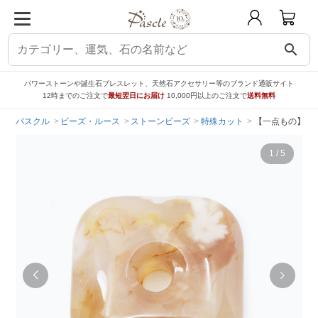
search
パワーストーンや誕生石ブレスレット、天然石アクセサリー等のブランド通販サイト
12時までのご注文で
最短翌日にお届け
10,000円以上のご注文で
送料無料
パスクル
ビーズ・ルース
ストーンビーズ
特殊カット
【一点もの】桜
1
/
5