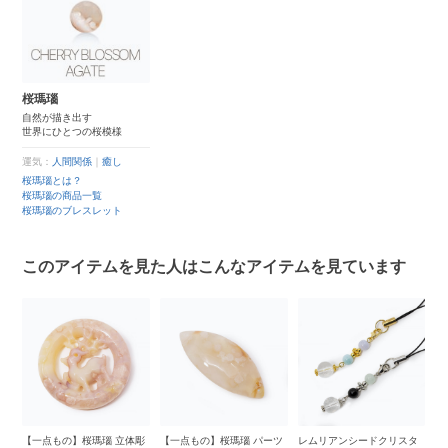
桜瑪瑙
自然が描き出す
世界にひとつの桜模様
運気：
人間関係
｜
癒し
桜瑪瑙とは？
桜瑪瑙の商品一覧
桜瑪瑙のブレスレット
このアイテムを見た人はこんなアイテムを見ています
こ
【一点もの】桜瑪瑙 立体彫
【一点もの】桜瑪瑙 パーツ
レムリアンシードクリスタ
【