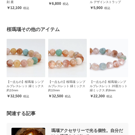
ッ
刻 鹿
ル デザインストラップ
ア
6,800
12,100
5,900
桜瑪瑙その他のアイテム
プ
【一点もの】桜瑪瑙 シンプ
【一点もの】桜瑪瑙 シンプ
【一点もの】桜瑪瑙シンプ
【
ス
ルブレスレット 緑ミックス
ルブレスレット 緑ミックス
ルブレスレット 20面カット
ン
約10mm
約10mm
緑ミックス 約9mm
32,500
32,500
22,300
関連する記事
瑪瑙アクセサリーで光る個性。自分だ