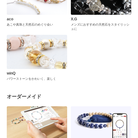
aco
X.G
あこや真珠と天然石のめぐり会い
メンズにおすすめの天然石をスタイリッシ
ュに
winQ
パワーストーンをかわいく、楽しく
オーダーメイド