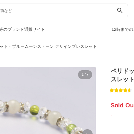
search
等のブランド通販サイト
12時まで
ット・ブルームーンストーン デザインブレスレット
ペリドッ
1
/
7
スレッ
Sold Ou