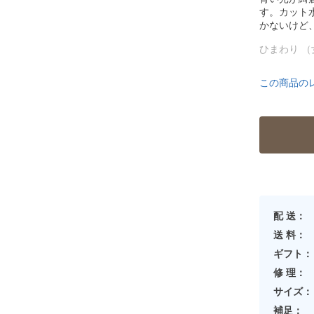
す。カット
かないけど
ひまわり （
この商品の
配 送：
送 料：
ギフト：
修 理：
サイズ：
補足：