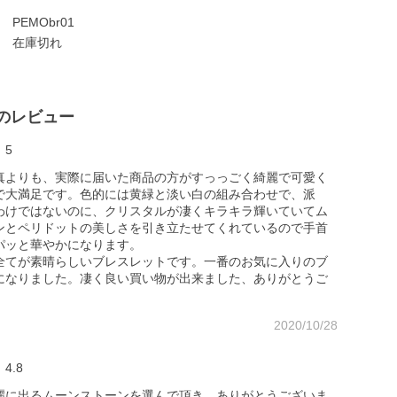
PEMObr01
在庫切れ
のレビュー
5
真よりも、実際に届いた商品の方がすっっごく綺麗で可愛く
で大満足です。色的には黄緑と淡い白の組み合わせで、派
わけではないのに、クリスタルが凄くキラキラ輝いていてム
ンとペリドットの美しさを引き立たせてくれているので手首
パッと華やかになります。
全てが素晴らしいブレスレットです。一番のお気に入りのブ
になりました。凄く良い買い物が出来ました、ありがとうご
2020/10/28
4.8
麗に出るムーンストーンを選んで頂き、ありがとうございま