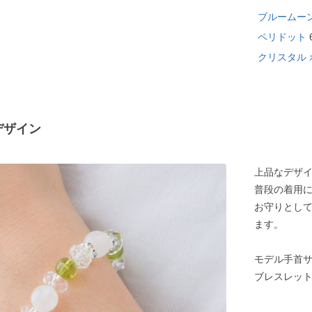
ブルームー
ペリドット
クリスタル 
デザイン
上品なデザ
普段の着用
お守りとし
ます。
モデル手首サイ
ブレスレットサ