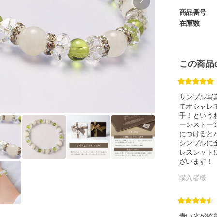
商品番号
在庫数
この商品
サンプル写
てオシャレ
手！という
ーンストー
につけると
シンプルに
レスレット
ざいます！
購入者様
青い光が綺