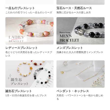
一点ものブレスレット
宝石ルース・天然石ルース
こだわりの石でつくった一点ものシリーズ
無限に広がるルースの楽しみ方
レディースブレスレット
メンズブレスレット
色とりどりの天然石を使ったレディースブ
洗練された大人の雰囲気漂うメンズブレス
レス
誕生石ブレスレット
ペンダント・ネックレス
1月～12月の各誕生石を使ったブレス
天然石・パワーストーンを一粒から楽しめ
る