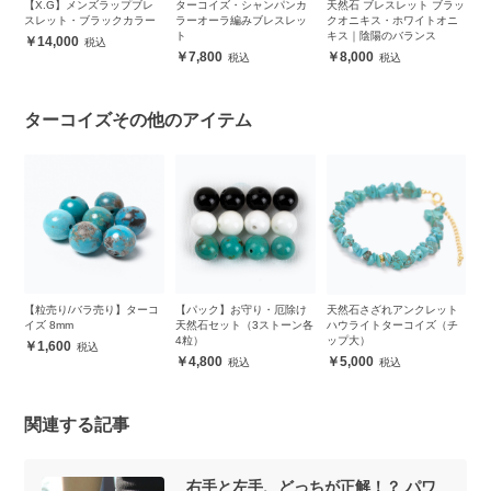
ッ
【X.G】メンズラップブレ
ターコイズ・シャンパンカ
天然石 ブレスレット ブラッ
【
レ
スレット・ブラックカラー
ラーオーラ編みブレスレッ
クオニキス・ホワイトオニ
ー
ト
キス｜陰陽のバランス
（
14,000
7,800
8,000
ターコイズその他のアイテム
リブ
【粒売り/バラ売り】ターコ
【パック】お守り・厄除け
天然石さざれアンクレット
天
イズ 8mm
天然石セット（3ストーン各
ハウライトターコイズ（チ
ハ
4粒）
ップ大）
ッ
1,600
4,800
5,000
関連する記事
右手と左手、どっちが正解！？ パワ