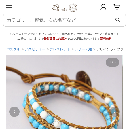
search
パワーストーンや誕生石ブレスレット、天然石アクセサリー等のブランド通販サイト
12時までのご注文で
最短翌日にお届け
10,000円以上のご注文で
送料無料
パスクル
アクセサリー
ブレスレット
レザー・紐
デザインラップブレ
1
/
3