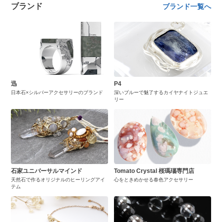
ブランド
ブランド一覧へ
迅
P4
日本石×シルバーアクセサリーのブランド
深いブルーで魅了するカイヤナイトジュエ
リー
石家ユニバーサルマインド
Tomato Crystal 桜瑪瑙専門店
天然石で作るオリジナルのヒーリングアイ
心をときめかせる春色アクセサリー
テム