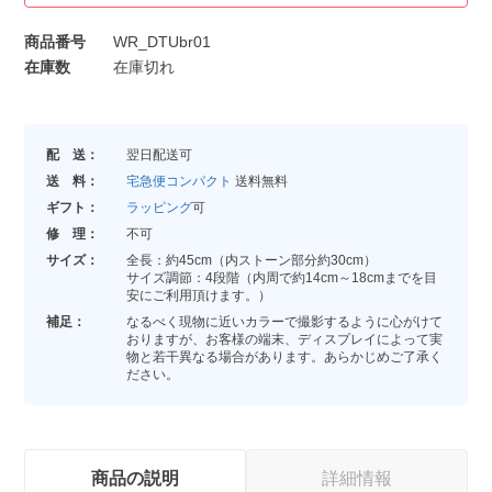
商品番号
WR_DTUbr01
在庫数
在庫切れ
配 送：
翌日配送可
送 料：
宅急便コンパクト
送料無料
ギフト：
ラッピング
可
修 理：
不可
サイズ：
全長：約45cm（内ストーン部分約30cm）
サイズ調節：4段階（内周で約14cm～18cmまでを目
安にご利用頂けます。）
補足：
なるべく現物に近いカラーで撮影するように心がけて
おりますが、お客様の端末、ディスプレイによって実
物と若干異なる場合があります。あらかじめご了承く
ださい。
商品の説明
詳細情報