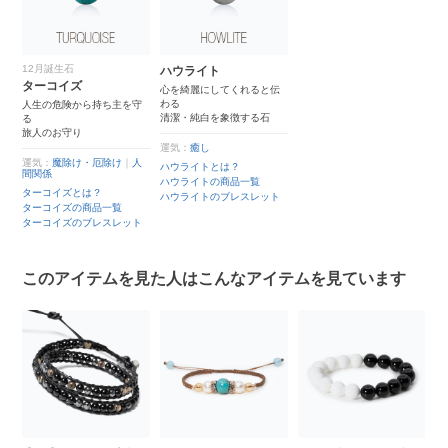
12月誕生石
ハウライト
ターコイズ
心を綺麗にしてくれると伝
わる
人生の危険から持ち主を守
清潔・純白を象徴する石
る
旅人のお守り
運気：
癒し
運気：
魔除け・厄除け
｜
人
ハウライトとは？
間関係
ハウライトの商品一覧
ターコイズとは？
ハウライトのブレスレット
ターコイズの商品一覧
ターコイズのブレスレット
このアイテムを見た人はこんなアイテムを見ています