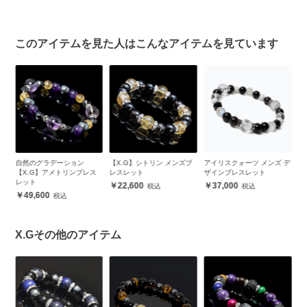
このアイテムを見た人はこんなアイテムを見ています
【X.G】シトリン メンズブ
アイリスクォーツ メンズ デ
【X.G】チャロアイト デザ
ス
レスレット
ザインブレスレット
インブレスレット
22,600
37,000
34,500
X.Gその他のアイテム