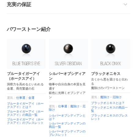
充実の保証
パワーストーン紹介
4月誕生石
シルバーオブシディア
ブラックオニキス
ヘ
クリスタル（本水晶）
ン
古くから悪を退けると伝わ
戦
る
た
あらゆる運気を高めるとさ
る
物事や自分自身の本質を見
魔除けのパワーストーン
生
れる
通す
世界中が認めるパワースト
銀色に光輝くオブシディア
ーン
ン
運気：
魔除け・厄除け
運
康
ブラックオニキスとは？
ー
運気：
仕事運
｜
恋愛成就
運気：
仕事運
｜
魔除け・厄
ヘ
ブラックオニキスの商品一
除け
覧
ヘ
ー
クリスタル（本水晶）と
は？
シルバーオブシディアンと
ブラックオニキスのブレス
ヘ
は？
レット
ー
クリスタル（本水晶）の商
ト
品一覧
シルバーオブシディアンの
商品一覧
クリスタル（本水晶）のブ
レスレット
シルバーオブシディアンの
ブレスレット