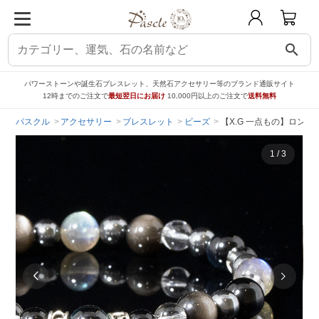
search
パワーストーンや誕生石ブレスレット、天然石アクセサリー等のブランド通販サイト
12時までのご注文で
最短翌日にお届け
10,000円以上のご注文で
送料無料
パスクル
アクセサリー
ブレスレット
ビーズ
【X.G 一点もの】ロン
1
/
3