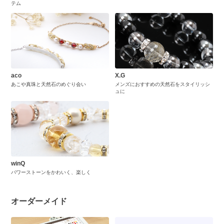
テム
aco
X.G
あこや真珠と天然石のめぐり会い
メンズにおすすめの天然石をスタイリッシ
ュに
winQ
パワーストーンをかわいく、楽しく
オーダーメイド