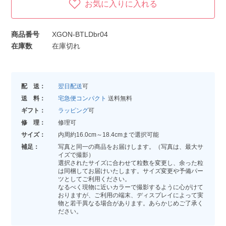
お気に入りに入れる
商品番号
XGON-BTLDbr04
在庫数
在庫切れ
配 送：
翌日配送
可
送 料：
宅急便コンパクト
送料無料
ギフト：
ラッピング
可
修 理：
修理可
サイズ：
内周約16.0cm～18.4cmまで選択可能
補足：
写真と同一の商品をお届けします。（写真は、最大サ
イズで撮影）
選択されたサイズに合わせて粒数を変更し、余った粒
は同梱してお届けいたします。サイズ変更や予備パー
ツとしてご利用ください。
なるべく現物に近いカラーで撮影するように心がけて
おりますが、ご利用の端末、ディスプレイによって実
物と若干異なる場合があります。あらかじめご了承く
ださい。