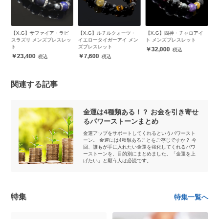
ラピ
【X.G】ルチルクォーツ・
【X.G】四神・チャロアイ
【X.G】オーラブレス ルチ
レッ
イエロータイガーアイ メン
ト メンズブレスレット
ルクォーツ12mm
ズブレスレット
32,000
10,800
7,600
関連する記事
金運は4種類ある！？ お金を引き寄せ
るパワーストーンまとめ
金運アップをサポートしてくれるというパワースト
ーン。 金運には4種類あることをご存じですか？ 今
回、誰もが手に入れたい金運を強化してくれるパワ
ーストーンを、目的別にまとめました。「金運を上
げたい」と願う人は必読です。
特集
特集一覧へ