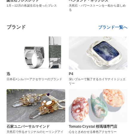
誕生石ブレスレット
ペンダント・ネックレス
1月～12月の各誕生石を使ったブレス
天然石・パワーストーンを一粒から楽しめ
る
ブランド
ブランド一覧へ
迅
P4
日本石×シルバーアクセサリーのブランド
深いブルーで魅了するカイヤナイトジュエ
リー
石家ユニバーサルマインド
Tomato Crystal 桜瑪瑙専門店
天然石で作るオリジナルのヒーリングアイ
心をときめかせる春色アクセサリー