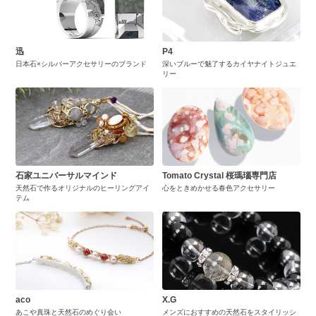
迅
P4
日本石×シルバーアクセサリーのブランド
深いブルーで魅了するカイヤナイトジュエ
リー
石家ユニバーサルマインド
Tomato Crystal 桜瑪瑙専門店
天然石で作るオリジナルのヒーリングアイ
心をときめかせる春色アクセサリー
テム
aco
X.G
あこや真珠と天然石のめぐり会い
メンズにおすすめの天然石をスタイリッシ