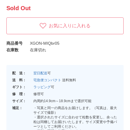
Sold Out
お気に入りに入れる
商品番号
XGON-MIQbr05
在庫数
在庫切れ
配 送：
翌日配送
可
送 料：
宅急便コンパクト
送料無料
ギフト：
ラッピング
可
修 理：
修理可
サイズ：
内周約14.9cm～18.9cmまで選択可能
補足：
・写真と同一の商品をお届けします。（写真は、最大
サイズで撮影）
・選択されたサイズに合わせて粒数を変更し、余った
粒は同梱してお届けいたします。サイズ変更や予備パ
ーツとしてご利用ください。