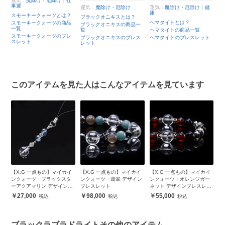
運気：
魔除け・厄除け
｜
仕
運
事運
運気：
魔除け・厄除け
運気：
魔除け・厄除け
｜
健
マ
康
スモーキークォーツとは？
ブラックオニキスとは？
マ
ヘマタイトとは？
スモーキークォーツの商品
一
ブラックオニキスの商品一
と
一覧
覧
ヘマタイトの商品一覧
マ
スモーキークォーツのブレ
ス
ブラックオニキスのブレス
ヘマタイトのブレスレット
の
スレット
レット
の
このアイテムを見た人はこんなアイテムを見ています
ル
【X.G 一点もの】マイカイ
【X.G 一点もの】マイカイ
【X.G 一点もの】マイカイ
【
m
ンクォーツ・ブラックスタ
ンクォーツ・翡翠 デザイン
ンクォーツ・オレンジガー
ン
ーアクアマリン デザインス
ブレスレット
ネット デザインブレスレッ
ー
トラップ
ト
レ
27,000
98,000
55,000
ブラックラブラドライトその他のアイテム