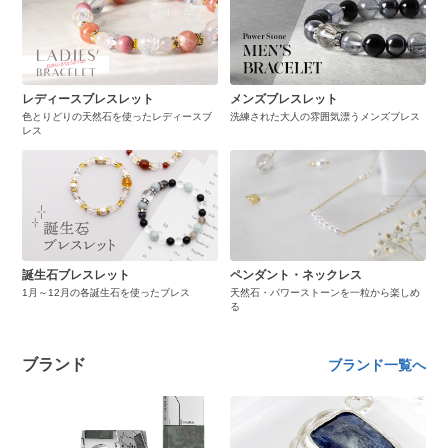
レディースブレスレット
メンズブレスレット
色とりどりの天然石を使ったレディースブ
洗練された大人の雰囲気漂うメンズブレス
レス
誕生石ブレスレット
ペンダント・ネックレス
1月～12月の各誕生石を使ったブレス
天然石・パワーストーンを一粒から楽しめ
る
ブランド
ブランド一覧へ