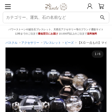
search
パワーストーンや誕生石ブレスレット、天然石アクセサリー等のブランド通販サイト
12時までのご注文で
最短翌日にお届け
10,000円以上のご注文で
送料無料
パスクル
アクセサリー
ブレスレット
ビーズ
【X.G 一点もの】マイ
1
/
6