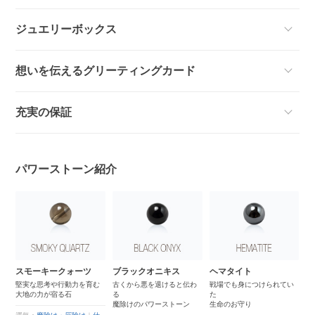
ジュエリーボックス
想いを伝えるグリーティングカード
充実の保証
パワーストーン紹介
ー
スモーキークォーツ
ブラックオニキス
ヘマタイト
マ
堅実な思考や行動力を育む
古くから悪を退けると伝わ
戦場でも身につけられてい
「
大地の力が宿る石
る
た
す
さ
魔除けのパワーストーン
生命のお守り