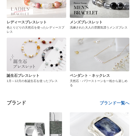
レディースブレスレット
メンズブレスレット
色とりどりの天然石を使ったレディースブ
洗練された大人の雰囲気漂うメンズブレス
レス
誕生石ブレスレット
ペンダント・ネックレス
1月～12月の各誕生石を使ったブレス
天然石・パワーストーンを一粒から楽しめ
る
ブランド
ブランド一覧へ