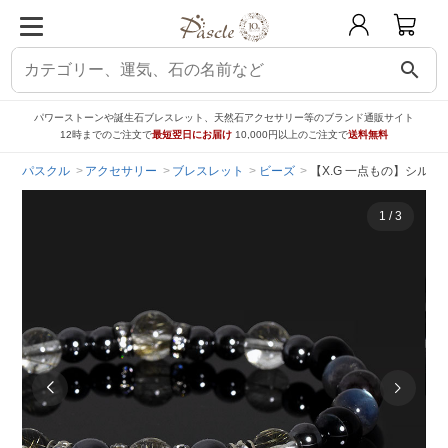
search
パワーストーンや誕生石ブレスレット、天然石アクセサリー等のブランド通販サイト
12時までのご注文で
最短翌日にお届け
10,000円以上のご注文で
送料無料
パスクル
アクセサリー
ブレスレット
ビーズ
【X.G 一点もの】シル
1
/
3