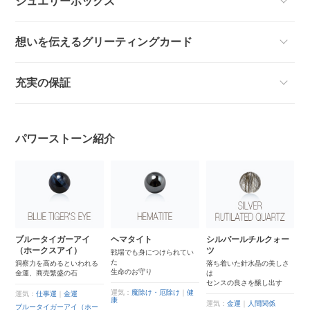
ジュエリーボックス
想いを伝えるグリーティングカード
充実の保証
パワーストーン紹介
ブルータイガーアイ
ヘマタイト
シルバールチルクォー
ス
（ホークスアイ）
ツ
戦場でも身につけられてい
世
た
ン
洞察力を高めるといわれる
落ち着いた針水晶の美しさ
生命のお守り
日
金運、商売繁盛の石
は
センスの良さを醸し出す
運気：
魔除け・厄除け
｜
健
運
運気：
仕事運
｜
金運
康
し
運気：
金運
｜
人間関係
覧
ブルータイガーアイ（ホー