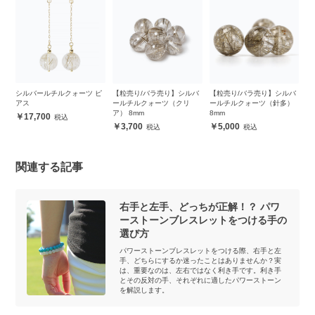
ペ
シルバールチルクォーツ ピ
【粒売り/バラ売り】シルバ
【粒売り/バラ売り】シルバ
【
アス
ールチルクォーツ（クリ
ールチルクォーツ（針多）
ー
ア） 8mm
8mm
1
17,700
3,700
5,000
関連する記事
右手と左手、どっちが正解！？ パワ
ーストーンブレスレットをつける手の
選び方
パワーストーンブレスレットをつける際、右手と左
手、どちらにするか迷ったことはありませんか？実
は、重要なのは、左右ではなく利き手です。利き手
とその反対の手、それぞれに適したパワーストーン
を解説します。