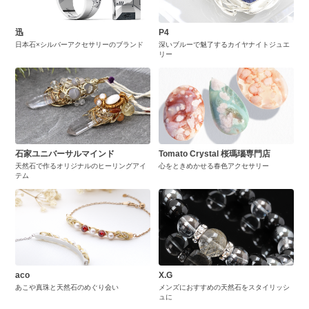
迅
P4
日本石×シルバーアクセサリーのブランド
深いブルーで魅了するカイヤナイトジュエ
リー
石家ユニバーサルマインド
Tomato Crystal 桜瑪瑙専門店
天然石で作るオリジナルのヒーリングアイ
心をときめかせる春色アクセサリー
テム
aco
X.G
あこや真珠と天然石のめぐり会い
メンズにおすすめの天然石をスタイリッシ
ュに