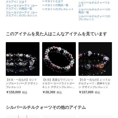
ヘマタイトとは？
ス
クスアイ）とは？
レ
シルバールチルクォーツと
ヘマタイトの商品一覧
ス
は？
ブルータイガーアイ（ホー
クスアイ）の商品一覧
ヘマタイトのブレスレット
ス
シルバールチルクォーツの
商品一覧
ブルータイガーアイ（ホー
クスアイ）のブレスレット
シルバールチルクォーツの
ブレスレット
このアイテムを見た人はこんなアイテムを見ています
ル
【X.G・一点もの】ロンド
【X.G】高貴なワインレッ
【X.G 一点もの】レッドル
【
m
ンブルートパーズ デザイン
ドカラー ロードライトガー
チルクォーツ・四神モリオ
セ
ブレスレット
ネット デザインブレスレッ
ン デザインブレスレット
ト メンズ
150,000
28,300
107,000
シルバールチルクォーツその他のアイテム