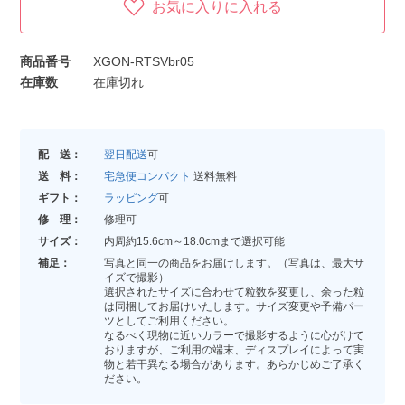
お気に入りに入れる
商品番号
XGON-RTSVbr05
在庫数
在庫切れ
配 送：
翌日配送
可
送 料：
宅急便コンパクト
送料無料
ギフト：
ラッピング
可
修 理：
修理可
サイズ：
内周約15.6cm～18.0cmまで選択可能
補足：
写真と同一の商品をお届けします。（写真は、最大サ
イズで撮影）
選択されたサイズに合わせて粒数を変更し、余った粒
は同梱してお届けいたします。サイズ変更や予備パー
ツとしてご利用ください。
なるべく現物に近いカラーで撮影するように心がけて
おりますが、ご利用の端末、ディスプレイによって実
物と若干異なる場合があります。あらかじめご了承く
ださい。