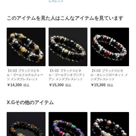
レスレット
このアイテムを見た人はこんなアイテムを見ています
【X.G】ブラックスピネ
【X.G】ブラックスピネ
【X.G】ブラックスピネ
【
ン
ル・ゴールドルチルクォー
ル・ゴールデンオブシディ
ル・オレンジガーネット メ
ル
ツ メンズブレスレット
アン メンズブレスレット
ンズブレスレット
シ
ッ
14,300
15,300
15,300
X.Gその他のアイテム