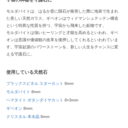
モルダバイトは、はるか昔に隕石が衝突した際に地表で生まれ
た美しい天然ガラス。ギベオンはウィドマンシュテッテン構造
という特異な性質を持つ、宇宙から飛来した鉱物です。
モルダバイトは強いヒーリングと才能を高めるといわれ、ギベ
オンは意識や価値観の改革を後押ししてくれるといわれていま
す。宇宙起源のパワーストーンを、新しい人生をチャンスに変
える守護石に。
使用している天然石
ブラックスピネル スターカット
8mm
モルダバイト
8mm
ヘマタイト ボタンダイヤカット
8×3mm
ギベオン
8mm
クリスタル 本水晶
8mm