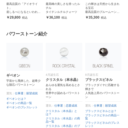
最高品質の「アイオライ
最高峰の美しさを持ったル
この輝きは天然から生まれ
ト」
チル
る宝石
道しるべになるといわれる9
タイチンルチルクォーツ
最高品質のブルームーンス
月誕生石
トーン
29,800
36,100
35,300
パワーストーン紹介
4月誕生石
8月誕生石
ギベオン
モ
クリスタル（本水晶）
ブラックスピネル
い
宇宙から飛来した、超希少
隕
な隕石パワーストーン
ラ
あらゆる運気を高めるとさ
ブラックダイヤに匹敵する
才
れる
輝きで
世界中が認めるパワースト
人気急上昇のパワーストー
運気：
仕事運
｜
願望成就
ーン
ン
健
運
ギベオンとは？
モ
ギベオンの商品一覧
運気：
仕事運
｜
恋愛成就
運気：
仕事運
｜
願望成就
モ
ギベオンのブレスレット
クリスタル（本水晶）と
ブラックスピネルとは？
モ
は？
ト
ト
ブラックスピネルの商品一
クリスタル（本水晶）の商
覧
品一覧
ブラックスピネルのブレス
クリスタル（本水晶）のブ
レット