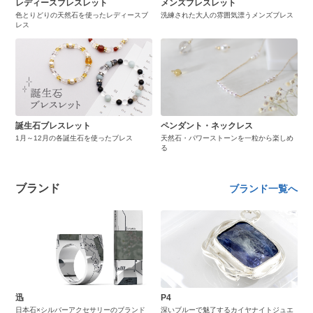
レディースブレスレット
メンズブレスレット
色とりどりの天然石を使ったレディースブ
洗練された大人の雰囲気漂うメンズブレス
レス
誕生石ブレスレット
ペンダント・ネックレス
1月～12月の各誕生石を使ったブレス
天然石・パワーストーンを一粒から楽しめ
る
ブランド
ブランド一覧へ
迅
P4
日本石×シルバーアクセサリーのブランド
深いブルーで魅了するカイヤナイトジュエ