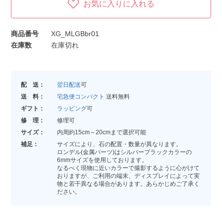
お気に入りに入れる
商品番号
XG_MLGBbr01
在庫数
在庫切れ
配 送：
翌日配送
可
送 料：
宅急便コンパクト
送料無料
ギフト：
ラッピング
可
修 理：
修理可
サイズ：
内周約15cm～20cmまで選択可能
補足：
サイズにより、石の配置・数量が異なります。
ロンデル(金属パーツ)はシルバーブラックカラーの
6mmサイズを使用しております。
なるべく現物に近いカラーで撮影するように心がけて
おりますが、ご利用の端末、ディスプレイによって実
物と若干異なる場合があります。あらかじめご了承く
ださい。