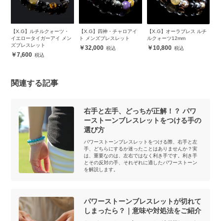
ピ
【X.G】ルチルクォーツ・
【X.G】四神・チャロアイ
【X.G】オーラブレス ルチ
【
ッ
イエロータイガーアイ メン
ト メンズブレスレット
ルクォーツ12mm
レ
ズブレスレット
32,000
10,800
7,600
関連する記事
右手と左手、どっちが正解！？ パワ
ーストーンブレスレットをつける手の
選び方
パワーストーンブレスレットをつける際、右手と左
手、どちらにするか迷ったことはありませんか？実
は、重要なのは、左右ではなく利き手です。利き手
とその反対の手、それぞれに適したパワーストーン
を解説します。
パワーストーンブレスレットが切れて
しまったら？｜意味や対処法をご紹介