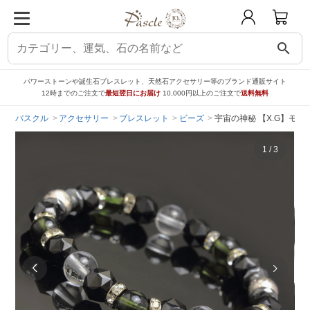
search
パワーストーンや誕生石ブレスレット、天然石アクセサリー等のブランド通販サイト
12時までのご注文で
最短翌日にお届け
10,000円以上のご注文で
送料無料
パスクル
アクセサリー
ブレスレット
ビーズ
宇宙の神秘 【X.G】モ
1
/
3