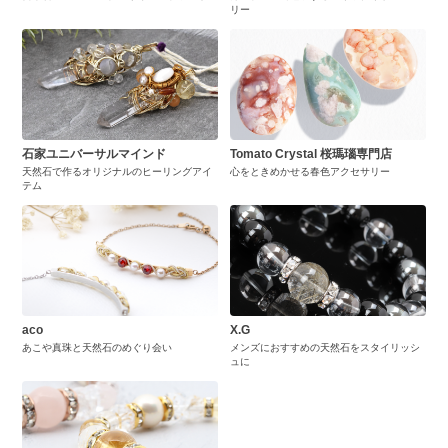
リー
石家ユニバーサルマインド
Tomato Crystal 桜瑪瑙専門店
天然石で作るオリジナルのヒーリングアイ
心をときめかせる春色アクセサリー
テム
aco
X.G
あこや真珠と天然石のめぐり会い
メンズにおすすめの天然石をスタイリッシ
ュに