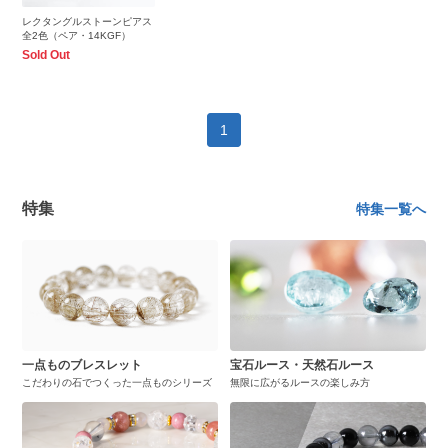
レクタングルストーンピアス
全2色（ペア・14KGF）
Sold Out
1
特集
特集一覧へ
一点ものブレスレット
宝石ルース・天然石ルース
こだわりの石でつくった一点ものシリーズ
無限に広がるルースの楽しみ方