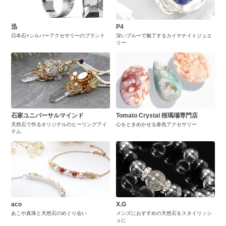
迅
P4
日本石×シルバーアクセサリーのブランド
深いブルーで魅了するカイヤナイトジュエ
リー
石家ユニバーサルマインド
Tomato Crystal 桜瑪瑙専門店
天然石で作るオリジナルのヒーリングアイ
心をときめかせる春色アクセサリー
テム
aco
X.G
あこや真珠と天然石のめぐり会い
メンズにおすすめの天然石をスタイリッシ
ュに