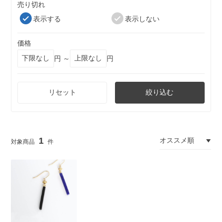
売り切れ
表示する
表示しない
価格
円 ～
円
リセット
絞り込む
1