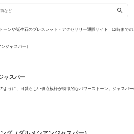
search
トーンや誕生石のブレスレット・アクセサリー通販サイト
12時まで
アンジャスパー）
ジャスパー
のように、可愛らしい斑点模様が特徴的なパワーストーン。ジャスパー
リング（ダルメシアンジャスパー）