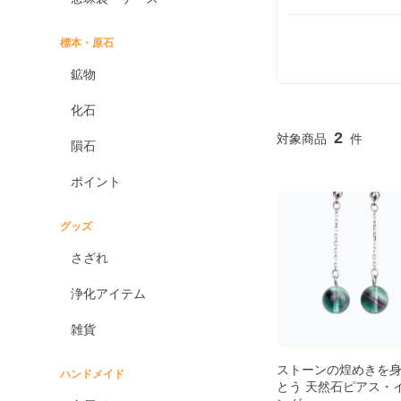
標本・原石
鉱物
化石
2
隕石
ポイント
グッズ
さざれ
浄化アイテム
雑貨
ストーンの煌めきを
ハンドメイド
とう 天然石ピアス・