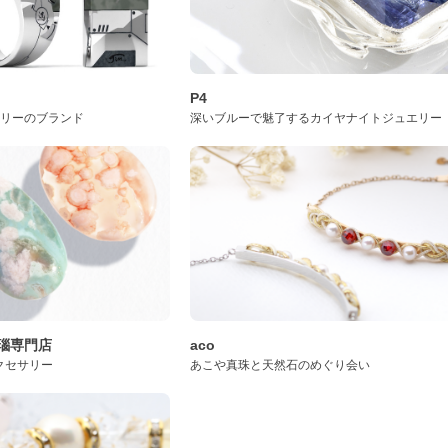
P4
サリーのブランド
深いブルーで魅了するカイヤナイトジュエリー
桜瑪瑙専門店
aco
クセサリー
あこや真珠と天然石のめぐり会い