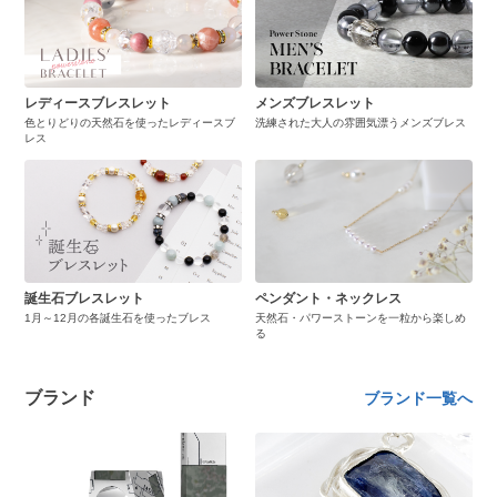
レディースブレスレット
メンズブレスレット
色とりどりの天然石を使ったレディースブ
洗練された大人の雰囲気漂うメンズブレス
レス
誕生石ブレスレット
ペンダント・ネックレス
1月～12月の各誕生石を使ったブレス
天然石・パワーストーンを一粒から楽しめ
る
ブランド
ブランド一覧へ