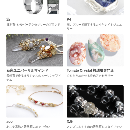
迅
P4
日本石×シルバーアクセサリーのブランド
深いブルーで魅了するカイヤナイトジュエ
リー
石家ユニバーサルマインド
Tomato Crystal 桜瑪瑙専門店
天然石で作るオリジナルのヒーリングアイ
心をときめかせる春色アクセサリー
テム
aco
X.G
あこや真珠と天然石のめぐり会い
メンズにおすすめの天然石をスタイリッシ