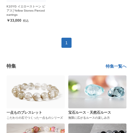
K10YG イエローストーン ピ
アス│Yellow Stones Pierced
earrings
33,000
1
特集
特集一覧へ
一点ものブレスレット
宝石ルース・天然石ルース
こだわりの石でつくった一点ものシリーズ
無限に広がるルースの楽しみ方