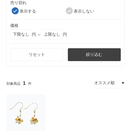
売り切れ
表示する
表示しない
価格
円 ～
円
リセット
絞り込む
1