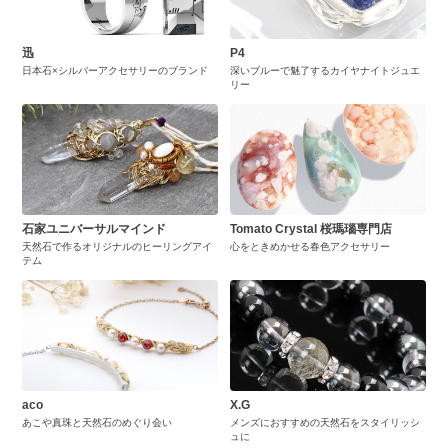
迅
P4
日本石×シルバーアクセサリーのブランド
深いブルーで魅了するカイヤナイトジュエ
リー
石家ユニバーサルマインド
Tomato Crystal 桜瑪瑙専門店
天然石で作るオリジナルのヒーリングアイ
心をときめかせる春色アクセサリー
テム
aco
X.G
あこや真珠と天然石のめぐり会い
メンズにおすすめの天然石をスタイリッシ
ュに