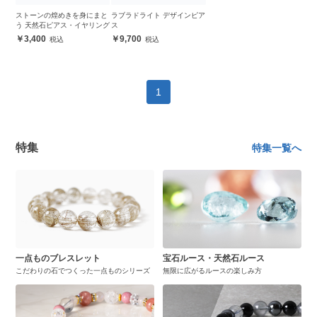
ストーンの煌めきを身にまと
ラブラドライト デザインピア
う 天然石ピアス・イヤリング
ス
3,400
9,700
1
特集
特集一覧へ
一点ものブレスレット
宝石ルース・天然石ルース
こだわりの石でつくった一点ものシリーズ
無限に広がるルースの楽しみ方