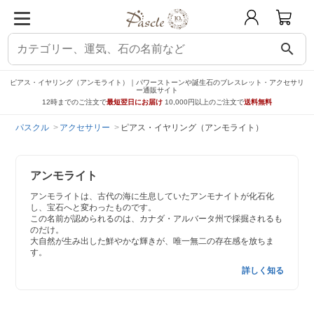
search
ピアス・イヤリング（アンモライト）｜パワーストーンや誕生石のブレスレット・アクセサリ
ー通販サイト
12時までのご注文で
最短翌日にお届け
10,000円以上のご注文で
送料無料
パスクル
アクセサリー
ピアス・イヤリング（アンモライト）
アンモライト
アンモライトは、古代の海に生息していたアンモナイトが化石化
し、宝石へと変わったものです。
この名前が認められるのは、カナダ・アルバータ州で採掘されるも
のだけ。
大自然が生み出した鮮やかな輝きが、唯一無二の存在感を放ちま
す。
詳しく知る