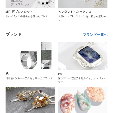
誕生石ブレスレット
ペンダント・ネックレス
1月～12月の各誕生石を使ったブレス
天然石・パワーストーンを一粒から楽しめ
る
ブランド
ブランド一覧へ
迅
P4
日本石×シルバーアクセサリーのブランド
深いブルーで魅了するカイヤナイトジュエ
リー