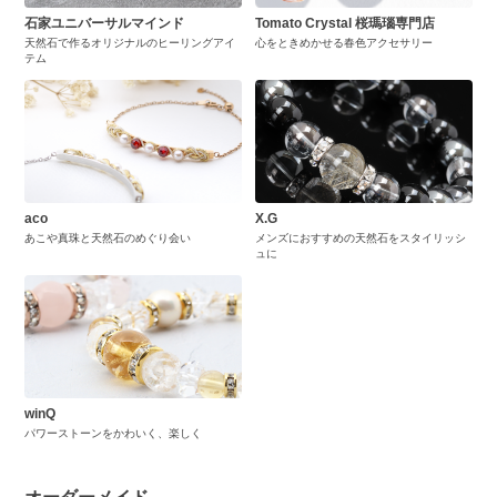
石家ユニバーサルマインド
Tomato Crystal 桜瑪瑙専門店
天然石で作るオリジナルのヒーリングアイ
心をときめかせる春色アクセサリー
テム
aco
X.G
あこや真珠と天然石のめぐり会い
メンズにおすすめの天然石をスタイリッシ
ュに
winQ
パワーストーンをかわいく、楽しく