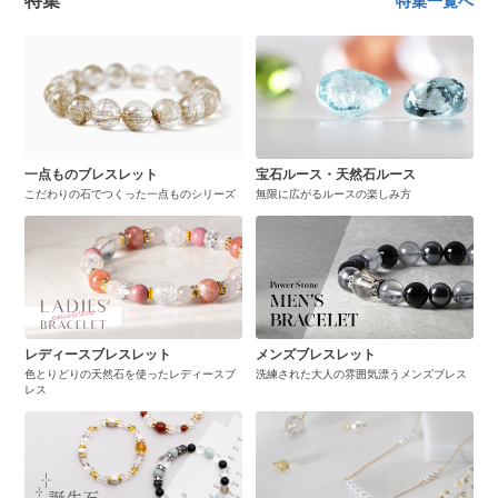
特集
特集一覧へ
一点ものブレスレット
宝石ルース・天然石ルース
こだわりの石でつくった一点ものシリーズ
無限に広がるルースの楽しみ方
レディースブレスレット
メンズブレスレット
色とりどりの天然石を使ったレディースブ
洗練された大人の雰囲気漂うメンズブレス
レス