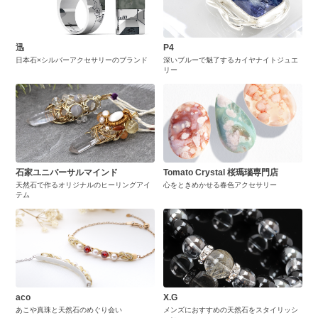
迅
P4
日本石×シルバーアクセサリーのブランド
深いブルーで魅了するカイヤナイトジュエ
リー
石家ユニバーサルマインド
Tomato Crystal 桜瑪瑙専門店
天然石で作るオリジナルのヒーリングアイ
心をときめかせる春色アクセサリー
テム
aco
X.G
あこや真珠と天然石のめぐり会い
メンズにおすすめの天然石をスタイリッシ