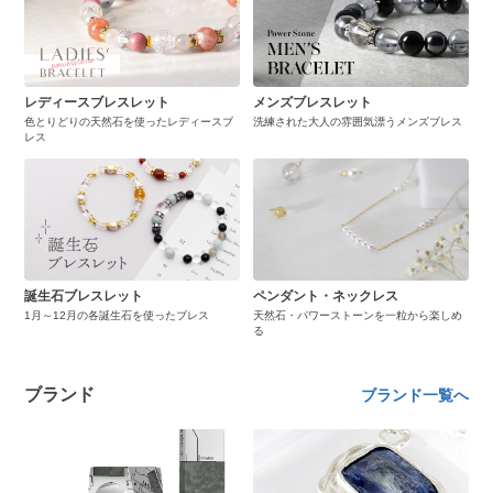
レディースブレスレット
メンズブレスレット
色とりどりの天然石を使ったレディースブ
洗練された大人の雰囲気漂うメンズブレス
レス
誕生石ブレスレット
ペンダント・ネックレス
1月～12月の各誕生石を使ったブレス
天然石・パワーストーンを一粒から楽しめ
る
ブランド
ブランド一覧へ