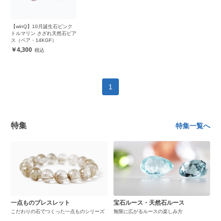
【winQ】10月誕生石ピンク
トルマリン さざれ天然石ピア
ス（ペア・14KGF）
4,300
1
特集
特集一覧へ
一点ものブレスレット
宝石ルース・天然石ルース
こだわりの石でつくった一点ものシリーズ
無限に広がるルースの楽しみ方