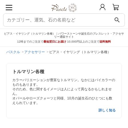
search
ピアス・イヤリング（トルマリン各種）｜パワーストーンや誕生石のブレスレット・アクセサ
リー通販サイト
12時までのご注文で
最短翌日にお届け
10,000円以上のご注文で
送料無料
パスクル
アクセサリー
ピアス・イヤリング（トルマリン各種）
トルマリン各種
カラーバリエーションが豊富なトルマリン。なかにはバイカラーの
ものもあります。
そのため、色に関するイメージは人によって異なるかもしれませ
ん。
オパールやローズクォーツと同様、10月の誕生石のひとつにも数
えられています。
詳しく知る