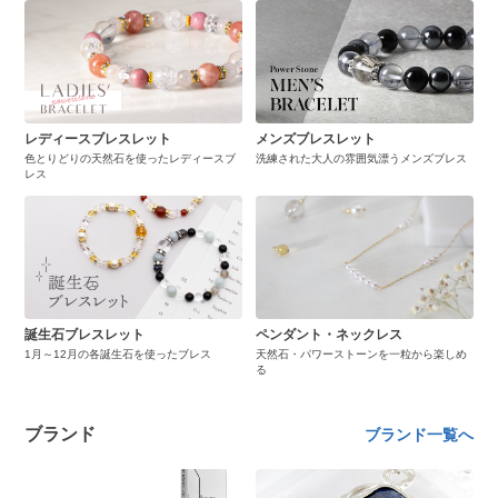
レディースブレスレット
メンズブレスレット
色とりどりの天然石を使ったレディースブ
洗練された大人の雰囲気漂うメンズブレス
レス
誕生石ブレスレット
ペンダント・ネックレス
1月～12月の各誕生石を使ったブレス
天然石・パワーストーンを一粒から楽しめ
る
ブランド
ブランド一覧へ