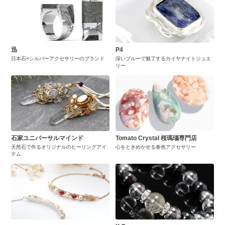
迅
P4
日本石×シルバーアクセサリーのブランド
深いブルーで魅了するカイヤナイトジュエ
リー
石家ユニバーサルマインド
Tomato Crystal 桜瑪瑙専門店
天然石で作るオリジナルのヒーリングアイ
心をときめかせる春色アクセサリー
テム