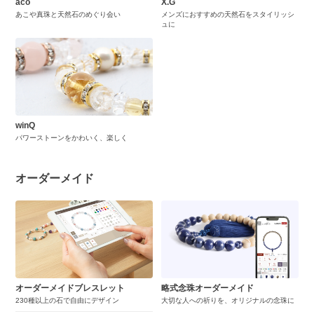
aco
X.G
あこや真珠と天然石のめぐり会い
メンズにおすすめの天然石をスタイリッシ
ュに
winQ
パワーストーンをかわいく、楽しく
オーダーメイド
オーダーメイドブレスレット
略式念珠オーダーメイド
230種以上の石で自由にデザイン
大切な人への祈りを、オリジナルの念珠に